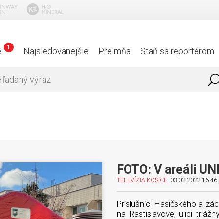
1
é
Najsledovanejšie
Pre mňa
Staň sa reportérom
FOTO: V areáli UN
TELEVÍZIA KOŠICE
, 03.02.2022 16:46 
Príslušníci Hasičského a zác
na Rastislavovej ulici triáž