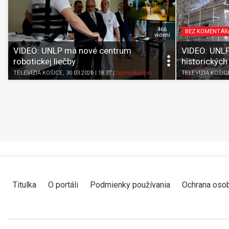
466
BEZ KOMENTÁR
videní
VIDEO: UNLP má nové centrum
VIDEO: UNLP
robotickej liečby
historických
TELEVÍZIA KOŠICE
, 30.03.2026 | 18:37
|
Spravodajstvo
TELEVÍZIA KOŠIC
Titulka
O portáli
Podmienky používania
Ochrana oso