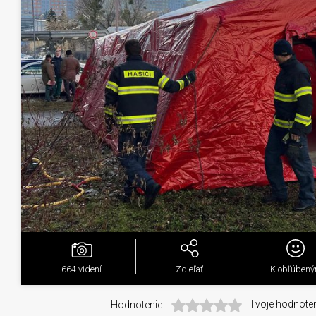
664
videní
Zdieľať
K obľúben
Hodnotenie:
Tvoje hodnoten