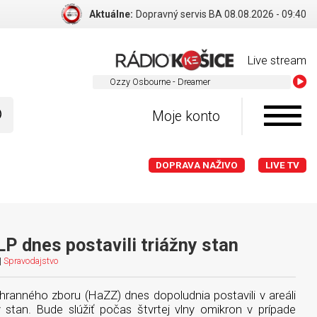
Aktuálne:
Dopravný servis BA 08.08.2026 - 09:40
Live stream
Ozzy Osb
Moje konto
DOPRAVA NAŽIVO
LIVE TV
LP dnes postavili triážny stan
|
Spravodajstvo
hranného zboru (HaZZ) dnes dopoludnia postavili v areáli
ny stan. Bude slúžiť počas štvrtej vlny omikron v prípade