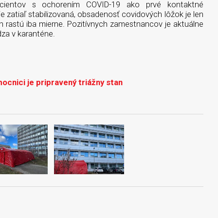
cientov s ochorením COVID-19 ako prvé kontaktné
e zatiaľ stabilizovaná, obsadenosť covidových lôžok je len
h rastú iba mierne. Pozitívnych zamestnancov je aktuálne
dza v karanténe.
ocnici je pripravený triážny stan