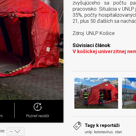
zvyšujúceho sa počtu pa
pracovisko. Situácia v UNLP j
35%, počty hospitalizovanýc
21, plus 50 ďalších sa nachá
Zdroj: UNLP Košice
Súvisiaci článok
:
V
košickej univerzitnej nem
ým
Pozrieť neskôr
Tagy k reportáži
ie:
unlp
,
koronavírus
,
stan