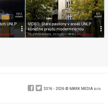
1012
971
videní
videní
vách UNLP
VIDEO: Staré pavilóny v areáli UNLP
konečne prejdú modernizáciou
Pozrieť neskôr
Zdieľať
K obľúbeným
Pozrieť neskôr
ravodajstvo
TELEVÍZIA KOŠICE
, 23.10.2025 | 08:00
|
Spravodajstvo
2016 -
2026
© MARK MEDIA s.r.o.