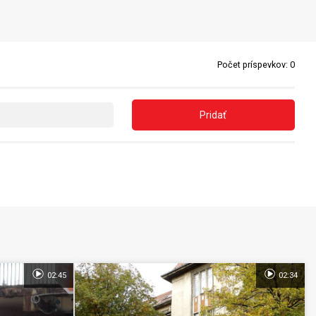
Počet príspevkov:
0
Pridať
02:45
02:34