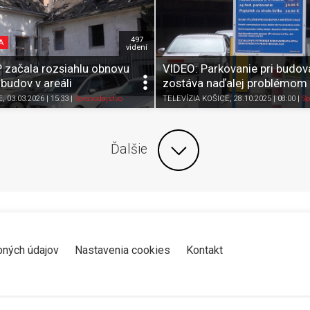
497
A
videní
 začala rozsiahlu obnovu
VIDEO: Parkovanie pri budo
 budov v areáli
zostáva naďalej problémom
Zdieľať
K obľúbeným
Pozrieť neskôr
Zdieľať
K obľúbeným
E
, 03.03.2026 | 15:33
|
Spravodajstvo
TELEVÍZIA KOŠICE
, 28.10.2025 | 08:00
|
Sp
Ďalšie
bných údajov
Nastavenia cookies
Kontakt