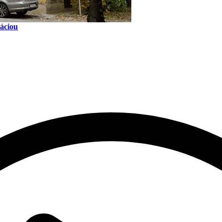
áciou