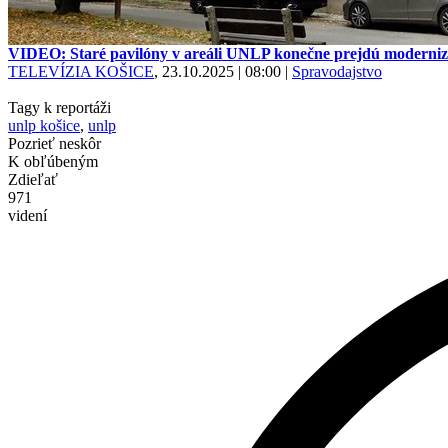
VIDEO: Staré pavilóny v areáli UNLP konečne prejdú moderniz
TELEVÍZIA KOŠICE
, 23.10.2025 | 08:00
|
Spravodajstvo
Tagy k reportáži
unlp košice
,
unlp
Pozrieť neskôr
K obľúbeným
Zdieľať
971
videní