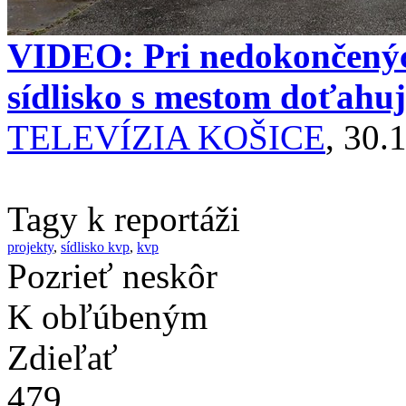
VIDEO: Pri nedokončenýc
sídlisko s mestom doťahu
TELEVÍZIA KOŠICE
, 30.
Tagy k reportáži
projekty
,
sídlisko kvp
,
kvp
Pozrieť neskôr
K obľúbeným
Zdieľať
479