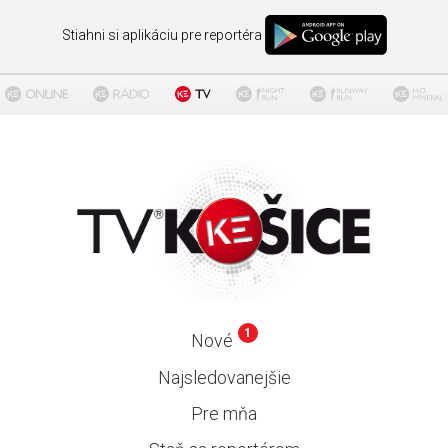
Stiahni si aplikáciu pre reportéra
1
Nové
Najsledovanejšie
Pre mňa