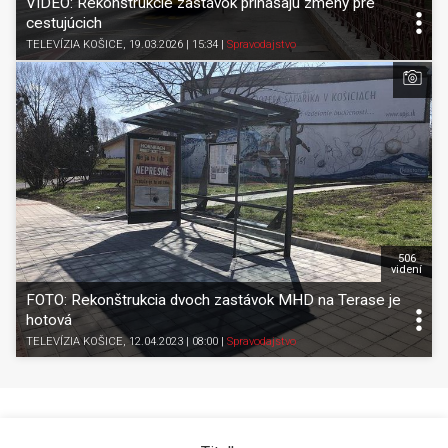
VIDEO: Rekonštrukcie zastávok prinášajú zmeny pre
cestujúcich
TELEVÍZIA KOŠICE
, 19.03.2026 | 15:34
|
Spravodajstvo
506
videní
FOTO: Rekonštrukcia dvoch zastávok MHD na Terase je
hotová
TELEVÍZIA KOŠICE
, 12.04.2023 | 08:00
|
Spravodajstvo