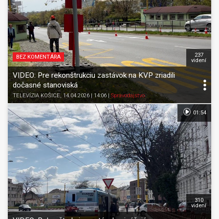
237
BEZ KOMENTÁRA
videní
VIDEO: Pre rekonštrukciu zastávok na KVP zriadili
dočasné stanoviská
TELEVÍZIA KOŠICE
, 14.04.2026 | 14:06
|
Spravodajstvo
01:54
310
videní