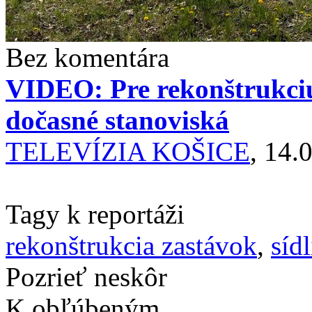
Bez komentára
VIDEO: Pre rekonštrukciu
dočasné stanoviská
TELEVÍZIA KOŠICE
, 14.
Tagy k reportáži
rekonštrukcia zastávok
,
síd
Pozrieť neskôr
K obľúbeným