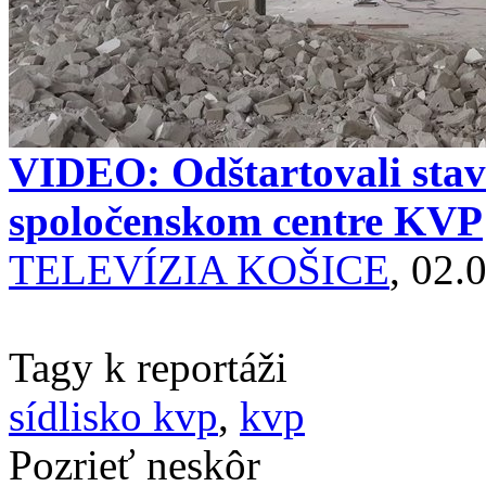
VIDEO: Odštartovali stav
spoločenskom centre KVP
TELEVÍZIA KOŠICE
, 02.
Tagy k reportáži
sídlisko kvp
,
kvp
Pozrieť neskôr