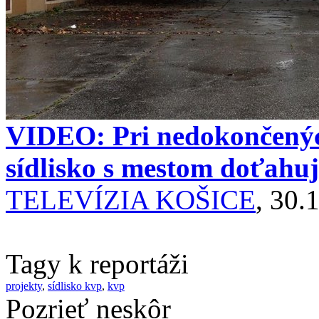
VIDEO: Pri nedokončenýc
sídlisko s mestom doťahu
TELEVÍZIA KOŠICE
, 30.
Tagy k reportáži
projekty
,
sídlisko kvp
,
kvp
Pozrieť neskôr