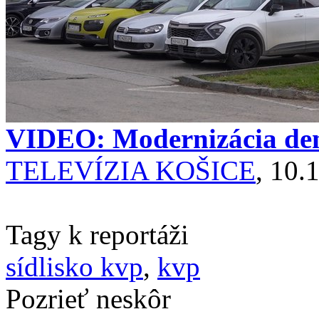
VIDEO: Modernizácia de
TELEVÍZIA KOŠICE
, 10.
Tagy k reportáži
sídlisko kvp
,
kvp
Pozrieť neskôr