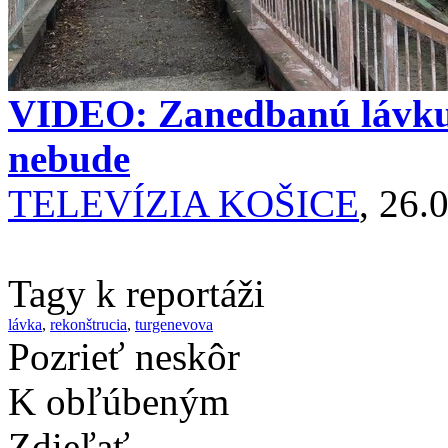
VIDEO: Zanedbanú lávku s
nebude
TELEVÍZIA KOŠICE
, 26.
Tagy k reportáži
lávka
,
rekonštrucia
,
turgenevova
Pozrieť neskôr
K obľúbeným
Zdieľať