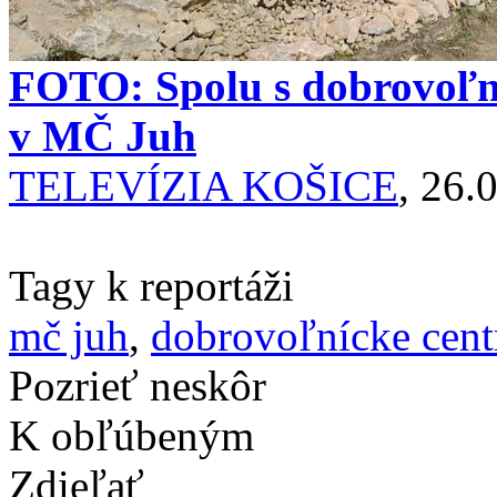
FOTO: Spolu s dobrovoľník
v MČ Juh
TELEVÍZIA KOŠICE
, 26.
Tagy k reportáži
mč juh
,
dobrovoľnícke cen
Pozrieť neskôr
K obľúbeným
Zdieľať