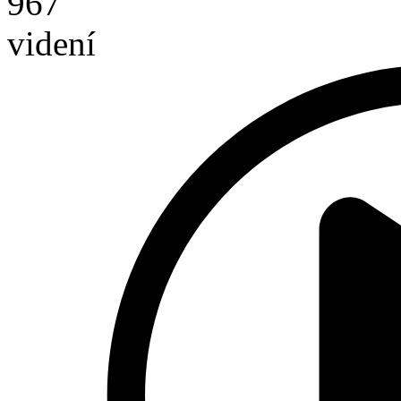
967
videní