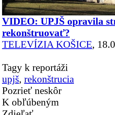
VIDEO: UPJŠ opravila str
rekonštruovať?
TELEVÍZIA KOŠICE
, 18.
Tagy k reportáži
upjš
,
rekonštrucia
Pozrieť neskôr
K obľúbeným
Zdieľať