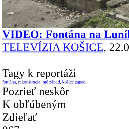
VIDEO: Fontána na Luník
TELEVÍZIA KOŠICE
, 22.
Tagy k reportáži
fontána
,
rekonštrucia
,
mč západ
,
košice západ
Pozrieť neskôr
K obľúbeným
Zdieľať