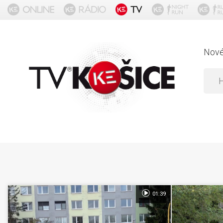
Nov
01:39