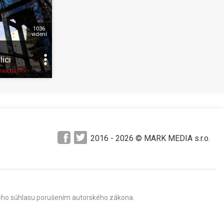
1036
videní
ici
Pozrieť neskôr
Zdieľať
K obľúbeným
Pozrieť neskôr
ravodajstvo
2016 -
2026
© MARK MEDIA s.r.o.
mného súhlasu porušením autorského zákona.