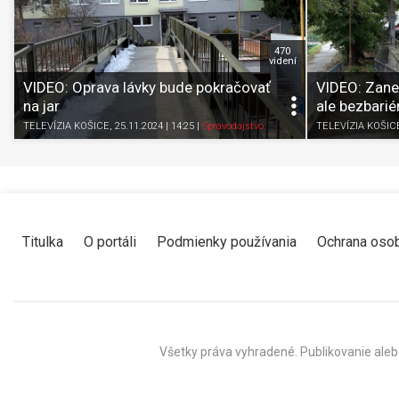
470
videní
VIDEO: Oprava lávky bude pokračovať
VIDEO: Zaned
na jar
ale bezbari
TELEVÍZIA KOŠICE
, 25.11.2024 | 14:25
|
Spravodajstvo
TELEVÍZIA KOŠIC
Titulka
O portáli
Podmienky používania
Ochrana oso
Všetky práva vyhradené. Publikovanie aleb