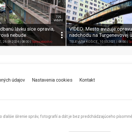
725
videní
banú lávku síce opravia,
VIDEO: Mesto avizuje opravu
érová nebude
nadchodu na Turgenevovej ul
Zdieľať
K obľúbeným
Pozrieť neskôr
Zdieľať
K obľúbeným
E
, 26.09.2024 | 08:00
|
Spravodajstvo
TELEVÍZIA KOŠICE
, 10.03.2021 | 08:00
|
Sp
bných údajov
Nastavenia cookies
Kontakt
o ďalšie šírenie správ, fotografií a dát je bez predchádzajúceho píso