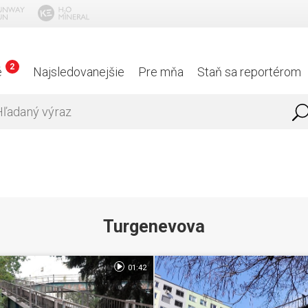
2
é
Najsledovanejšie
Pre mňa
Staň sa reportérom
Turgenevova
01:42