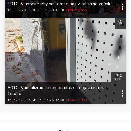
FOTO: Vianočné trhy na Terase sa už oficiálne začali
TELEVÍZIA KOŠICE
, 30.11.2023 | 08:00
|
Spravodajstvo
712
videní
FOTO: Vandalizmus a neporiadok sa objavuje aj na
Terase
TELEVÍZIA KOŠICE
, 23.11.2023 | 08:00
|
Spravodajstvo