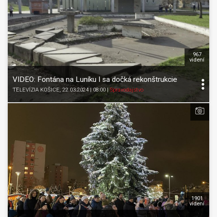
967
videní
VIDEO: Fontána na Luníku I sa dočká rekonštrukcie
TELEVÍZIA KOŠICE
, 22.03.2024 | 08:00
|
Spravodajstvo
1901
videní