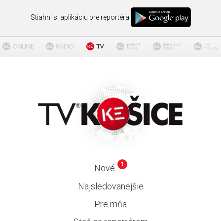
Stiahni si aplikáciu pre reportéra
1
Nové
Najsledovanejšie
Pre mňa