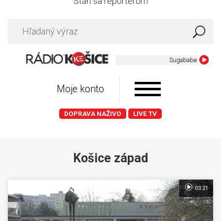
Staň sa reportérom
Sugababes - Push the
Moje konto
DOPRAVA NAŽIVO
LIVE TV
Košice západ
03:21