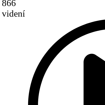
866
videní