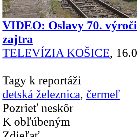
VIDEO: Oslavy 70. výročia
zajtra
TELEVÍZIA KOŠICE
, 16.
Tagy k reportáži
detská železnica
,
čermeľ
Pozrieť neskôr
K obľúbeným
Zdieľať