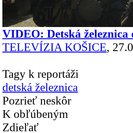
VIDEO: Detská železnica 
TELEVÍZIA KOŠICE
, 27.
Tagy k reportáži
detská železnica
Pozrieť neskôr
K obľúbeným
Zdieľať