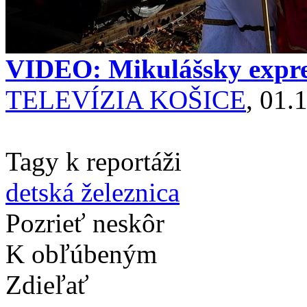
VIDEO: Mikulášsky expres
TELEVÍZIA KOŠICE
, 01.
Tagy k reportáži
detská železnica
Pozrieť neskôr
K obľúbeným
Zdieľať