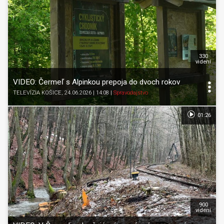
330
videní
VIDEO: Čermeľ s Alpinkou prepoja do dvoch rokov
TELEVÍZIA KOŠICE
, 24.06.2026 | 14:08
|
Spravodajstvo
01:26
900
videní