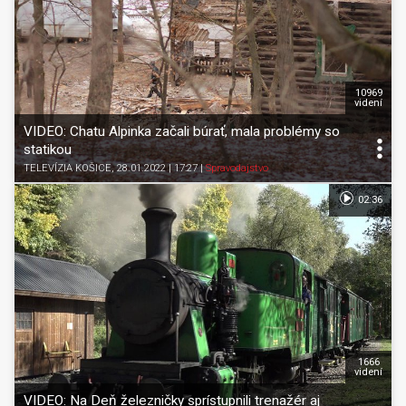
10969
videní
VIDEO: Chatu Alpinka začali búrať, mala problémy so
statikou
TELEVÍZIA KOŠICE
, 28.01.2022 | 17:27
|
Spravodajstvo
02:36
1666
videní
VIDEO: Na Deň železničky sprístupnili trenažér aj