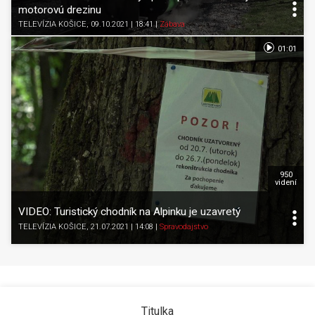
motorovú drezinu
TELEVÍZIA KOŠICE
, 09.10.2021 | 18:41
|
Zábava
01:01
950
videní
VIDEO: Turistický chodník na Alpinku je uzavretý
TELEVÍZIA KOŠICE
, 21.07.2021 | 14:08
|
Spravodajstvo
Titulka