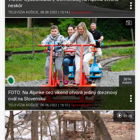
neskôr
TELEVÍZIA KOŠICE
, 06.09.2022 | 15:14
|
Spravodajstvo
2616
videní
FOTO: Na Alpinke cez víkend otvorili jediný drezinový
ovál na Slovensku
TELEVÍZIA KOŠICE
, 06.06.2022 | 16:10
|
Spravodajstvo
01:28