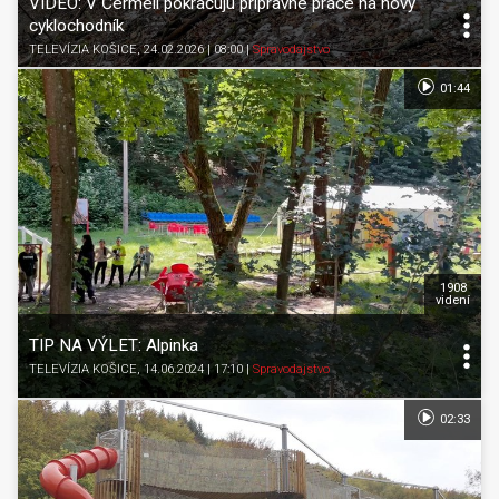
VIDEO: V Čermeli pokračujú prípravné práce na nový
cyklochodník
TELEVÍZIA KOŠICE
, 24.02.2026 | 08:00
|
Spravodajstvo
01:44
1908
videní
TIP NA VÝLET: Alpinka
TELEVÍZIA KOŠICE
, 14.06.2024 | 17:10
|
Spravodajstvo
02:33