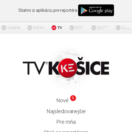
Stiahni si aplikáciu pre reportéra
1
Nové
Najsledovanejšie
Pre mňa