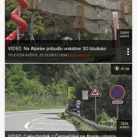
22835
videní
VIDEO: Na Alpinke pribudlo unikátne 3D bludisko
TELEVÍZIA KOŠICE
, 25.10.2023 | 13:54
|
Spravodajstvo
01:58
2533
videní
VIDEO: Cyklochodník z Čermeľskej na Alpinku otvoria