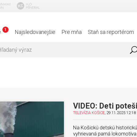
1
é
Najsledovanejšie
Pre mňa
Staň sa reportérom
VIDEO: Deti poteš
TELEVÍZIA KOŠICE
, 29.11.2025 12:18 
Na Košickú detskú historickú
vyhrievaná parná lokomotíva