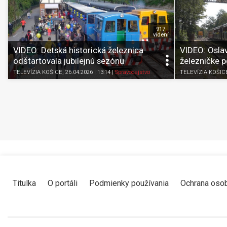
917
videní
VIDEO: Detská historická železnica
VIDEO: Oslav
odštartovala jubilejnú sezónu
železničke po
TELEVÍZIA KOŠICE
, 26.04.2026 | 13:14
|
Spravodajstvo
TELEVÍZIA KOŠIC
Titulka
O portáli
Podmienky používania
Ochrana oso