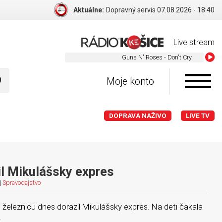
Aktuálne:
Dopravný servis 07.08.2026 - 18:40
Live stream
Guns N' Roses - Don't Cry
Moje konto
DOPRAVA NAŽIVO
LIVE TV
il Mikulášsky expres
|
Spravodajstvo
 železnicu dnes dorazil Mikulášsky expres. Na deti čakala
.