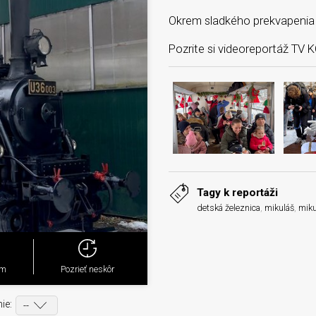
Okrem sladkého prekvapenia ča
Pozrite si videoreportáž TV 
Tagy k reportáži
detská železnica
,
mikuláš
,
miku
ým
Pozrieť neskôr
ie: