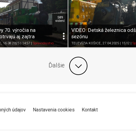
589
videní
y 70. výročia na
VIDEO: Detská železnica odš
trvajú aj zajtra
sezónu
Zdieľať
K obľúbeným
Pozrieť neskôr
Zdieľať
K obľúbeným
E
, 16.08.2025 | 14:57
|
Spravodajstvo
TELEVÍZIA KOŠICE
, 27.04.2025 | 15:12
|
Sp
Ďalšie
bných údajov
Nastavenia cookies
Kontakt