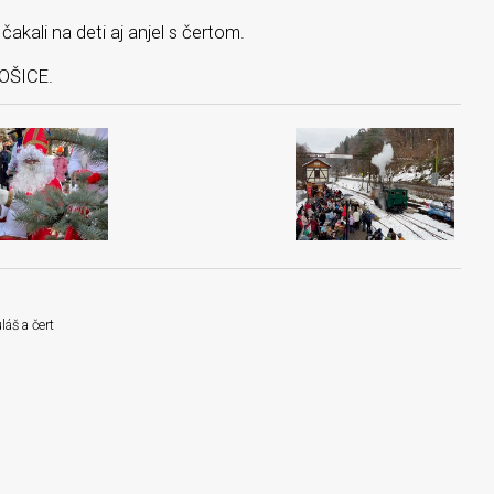
kali na deti aj anjel s čertom.
KOŠICE.
láš a čert