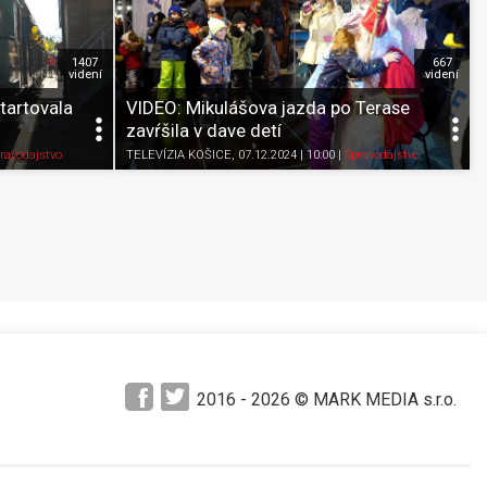
1407
667
videní
videní
tartovala
VIDEO: Mikulášova jazda po Terase
zavŕšila v dave detí
Pozrieť neskôr
Zdieľať
K obľúbeným
Pozrieť neskôr
ravodajstvo
TELEVÍZIA KOŠICE
, 07.12.2024 | 10:00
|
Spravodajstvo
2016 -
2026
© MARK MEDIA s.r.o.