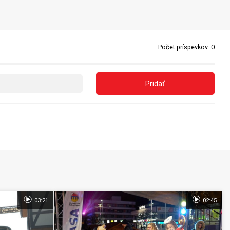
Počet príspevkov:
0
Pridať
03:21
02:45