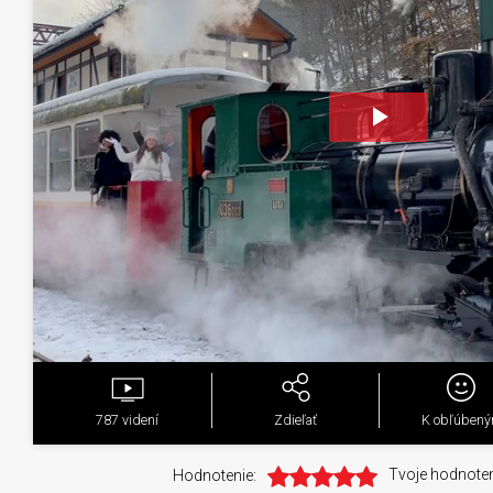
Play
Video
787
videní
Zdieľať
K obľúben
Hodnotenie:
Tvoje hodnoten