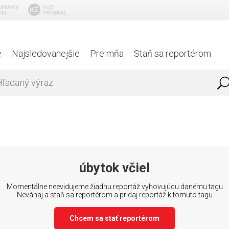
é
Najsledovanejšie
Pre mňa
Staň sa reportérom
úbytok včiel
Momentálne neevidujeme žiadnu reportáž vyhovujúcu danému tagu
Neváhaj a staň sa reportérom a pridaj reportáž k tomuto tagu
Chcem sa stať reportérom