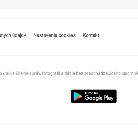
bných údajov
Nastavenia cookies
Kontakt
o ďalšie šírenie správ, fotografií a dát je bez predchádzajúceho píso