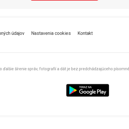
bných údajov
Nastavenia cookies
Kontakt
o ďalšie šírenie správ, fotografií a dát je bez predchádzajúceho píso