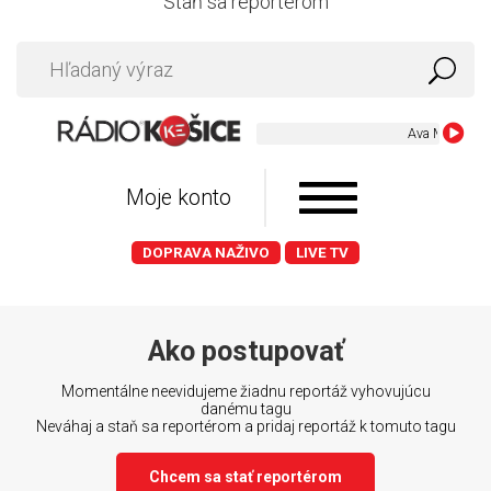
Staň sa reportérom
Ava Max - Lovi
Moje konto
DOPRAVA NAŽIVO
LIVE TV
Ako postupovať
Momentálne neevidujeme žiadnu reportáž vyhovujúcu
danému tagu
Neváhaj a staň sa reportérom a pridaj reportáž k tomuto tagu
Chcem sa stať reportérom