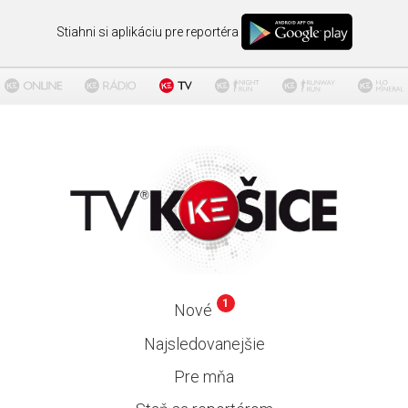
Stiahni si aplikáciu pre reportéra
1
Nové
Najsledovanejšie
Pre mňa