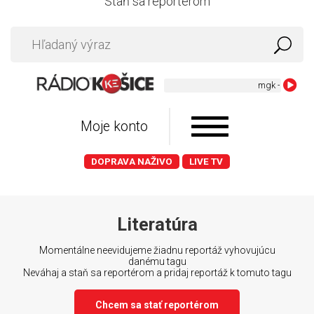
Staň sa reportérom
mgk - times of 
Moje konto
DOPRAVA NAŽIVO
LIVE TV
Literatúra
Momentálne neevidujeme žiadnu reportáž vyhovujúcu
danému tagu
Neváhaj a staň sa reportérom a pridaj reportáž k tomuto tagu
Chcem sa stať reportérom