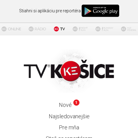
Stiahni si aplikáciu pre reportéra
1
Nové
Najsledovanejšie
Pre mňa