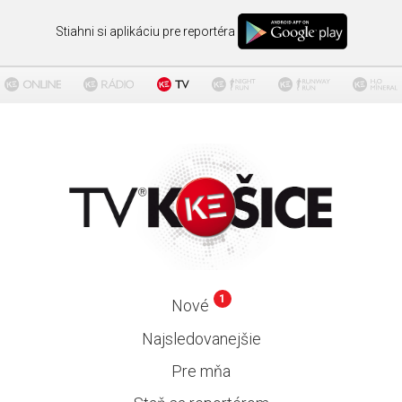
Stiahni si aplikáciu pre reportéra
1
Nové
Najsledovanejšie
Pre mňa