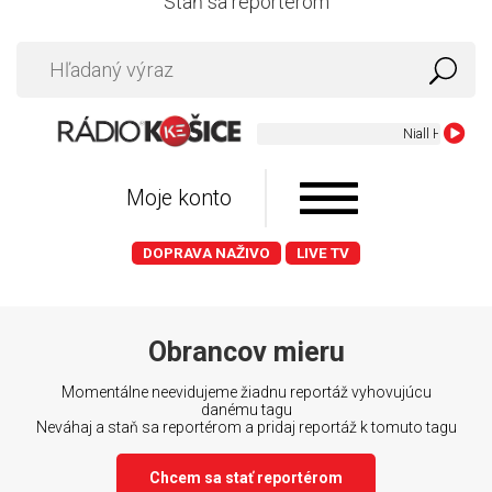
Staň sa reportérom
Niall Horan - Di
Moje konto
DOPRAVA NAŽIVO
LIVE TV
Obrancov mieru
Momentálne neevidujeme žiadnu reportáž vyhovujúcu
danému tagu
Neváhaj a staň sa reportérom a pridaj reportáž k tomuto tagu
Chcem sa stať reportérom