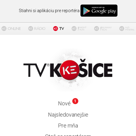
Stiahni si aplikáciu pre reportéra
1
Nové
Najsledovanejšie
Pre mňa