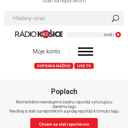
Staň sa reportérom
Xindl X ft Emm
Moje konto
DOPRAVA NAŽIVO
LIVE TV
Poplach
Momentálne neevidujeme žiadnu reportáž vyhovujúcu
danému tagu
Neváhaj a staň sa reportérom a pridaj reportáž k tomuto tagu
Chcem sa stať reportérom