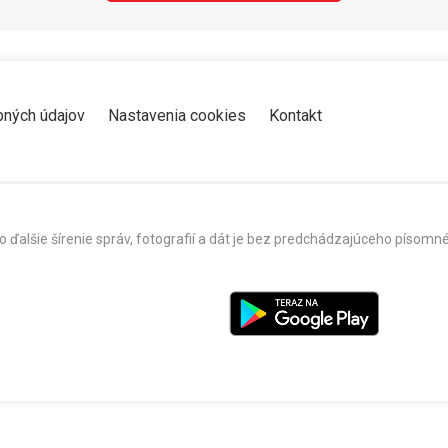
bných údajov
Nastavenia cookies
Kontakt
o ďalšie šírenie správ, fotografií a dát je bez predchádzajúceho píso