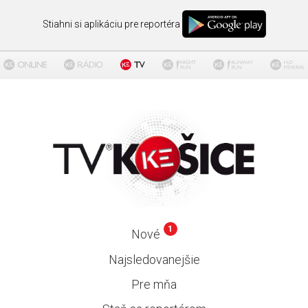
Stiahni si aplikáciu pre reportéra
1
Nové
Najsledovanejšie
Pre mňa