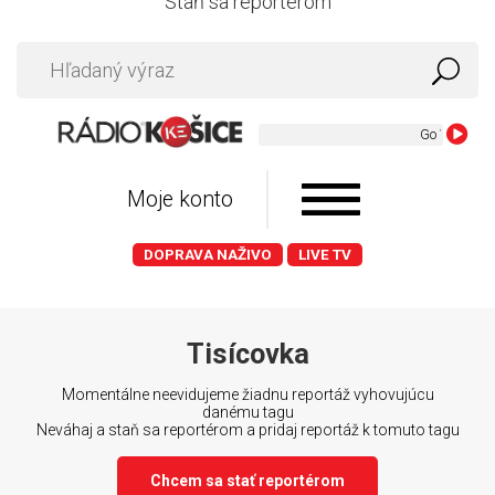
Staň sa reportérom
Go West - Ki
Moje konto
DOPRAVA NAŽIVO
LIVE TV
Tisícovka
Momentálne neevidujeme žiadnu reportáž vyhovujúcu
danému tagu
Neváhaj a staň sa reportérom a pridaj reportáž k tomuto tagu
Chcem sa stať reportérom