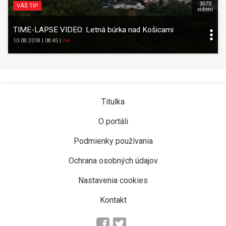
3070
VÁŠ TIP
videní
TIME-LAPSE VIDEO: Letná búrka nad Košicami
10.08.2018 | 08:45
|
Iné
Titulka
O portáli
Podmienky používania
Ochrana osobných údajov
Nastavenia cookies
Kontakt