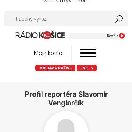
Staň sa reportérom
Roxette - Crash
Moje konto
DOPRAVA NAŽIVO
LIVE TV
Profil reportéra Slavomír
Venglarčík