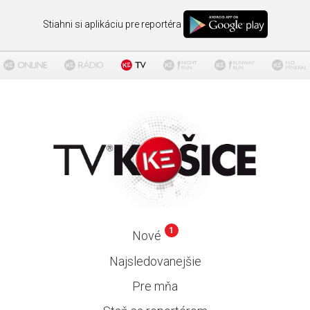
Stiahni si aplikáciu pre reportéra
1
Nové
Najsledovanejšie
Pre mňa