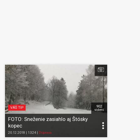
902
VÁŠ TIP
videní
FOTO: Sneženie zasiahlo aj Štósky
kopec
20.12.2018 | 13:24
|
Doprava