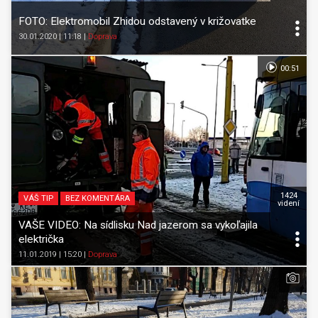
FOTO: Elektromobil Zhidou odstavený v križovatke
30.01.2020 | 11:18
|
Doprava
00:51
1424
VÁŠ TIP
BEZ KOMENTÁRA
videní
VAŠE VIDEO: Na sídlisku Nad jazerom sa vykoľajila
električka
11.01.2019 | 15:20
|
Doprava