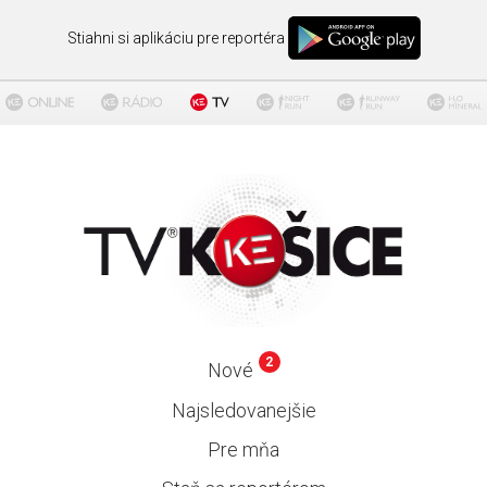
Stiahni si aplikáciu pre reportéra
2
Nové
Najsledovanejšie
Pre mňa