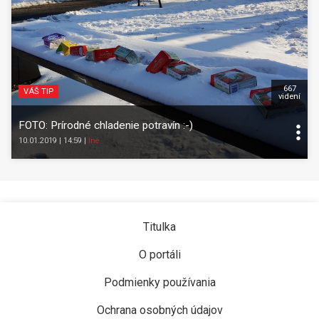
667
VÁŠ TIP
videní
FOTO: Prírodné chladenie potravín :-)
10.01.2019 | 14:59
|
Iné
Titulka
O portáli
Podmienky používania
Ochrana osobných údajov