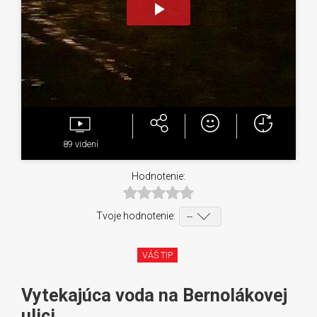
Play
Video
89
videní
Hodnotenie:
Tvoje hodnotenie:
VÁŠ TIP
Vytekajúca voda na Bernolákovej
ulici