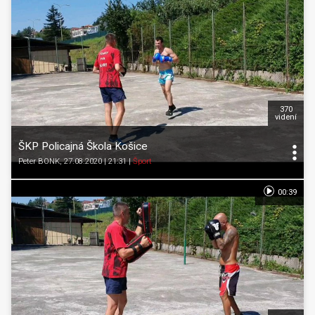
370
videní
ŠKP Policajná Škola Košice
Peter BONK
, 27.08.2020 | 21:31
|
Šport
00:39