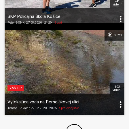
241
videní
ŠKP Policajná Škola Košice
Peter BONK
, 27.08.2020 | 21:29
|
Šport
00:23
102
VÁŠ TIP
videní
Vytekajúca voda na Bernolákovej ulici
Tomáš Bakalár
, 29.02.2020 | 20:35
|
Spravodajstvo