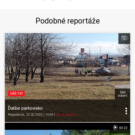
Podobné reportáže
560
VÁŠ TIP
videní
Ďalšie parkovisko
Reparátnik
, 22.02.2022 | 10:03
|
Spravodajstvo
00:22