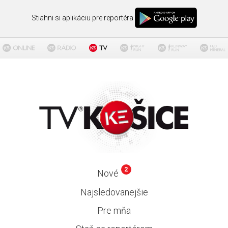
Stiahni si aplikáciu pre reportéra
2
Nové
Najsledovanejšie
Pre mňa