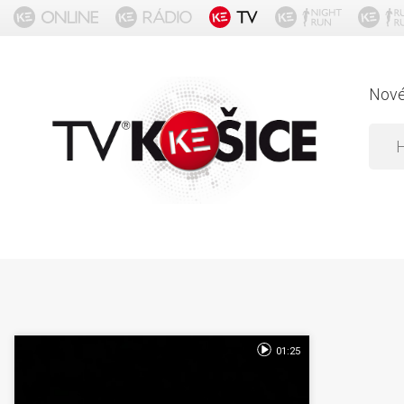
Nov
01:25