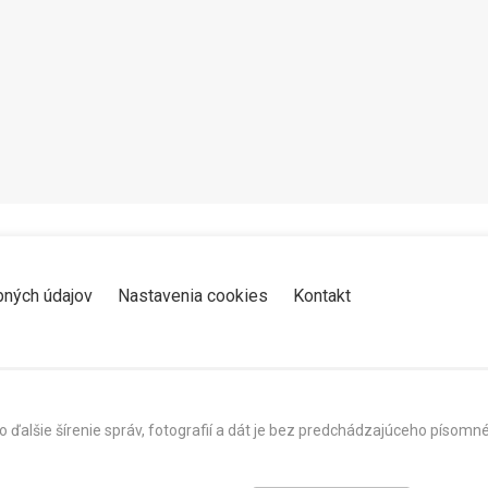
Zdieľať
K obľúbeným
Pozrieť neskôr
bných údajov
Nastavenia cookies
Kontakt
o ďalšie šírenie správ, fotografií a dát je bez predchádzajúceho píso