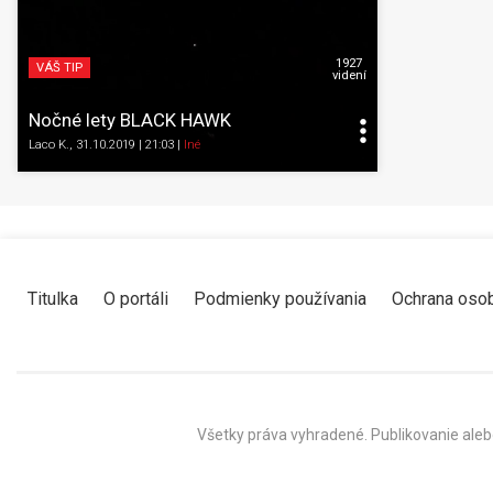
1927
VÁŠ TIP
videní
Nočné lety BLACK HAWK
Laco K.
, 31.10.2019 | 21:03
|
Iné
Titulka
O portáli
Podmienky používania
Ochrana oso
Všetky práva vyhradené. Publikovanie aleb