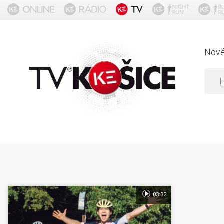
Nov
03:32