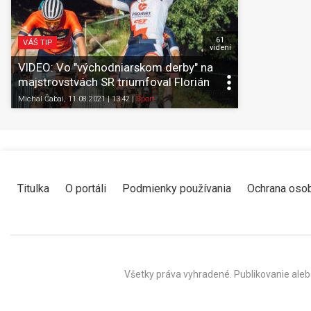
61
VÁŠ TIP
videní
VIDEO: Vo "východniarskom derby" na
majstrovstvách SR triumfoval Florián
Papcun
Michal Čabai
, 11.08.2021 | 13:42
|
Šport
Titulka
O portáli
Podmienky používania
Ochrana oso
Všetky práva vyhradené. Publikovanie aleb