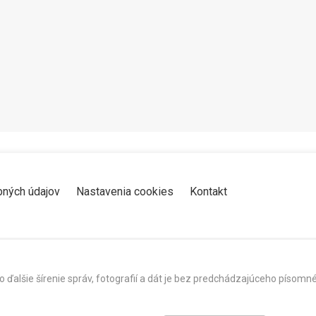
Zdieľať
K obľúbeným
Pozrieť neskôr
bných údajov
Nastavenia cookies
Kontakt
o ďalšie šírenie správ, fotografií a dát je bez predchádzajúceho píso