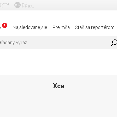
1
é
Najsledovanejšie
Pre mňa
Staň sa reportérom
Xce