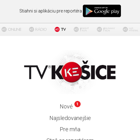
Stiahni si aplikáciu pre reportéra
1
Nové
Najsledovanejšie
Pre mňa