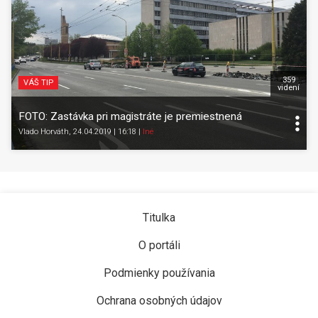
359
VÁŠ TIP
videní
FOTO: Zastávka pri magistráte je premiestnená
Vlado Horváth
, 24.04.2019 | 16:18
|
Iné
Titulka
O portáli
Podmienky používania
Ochrana osobných údajov