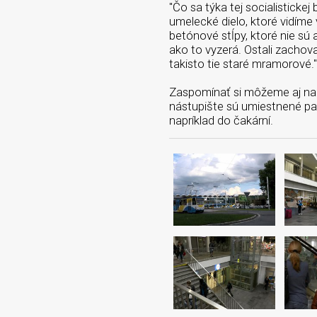
"Čo sa týka tej socialisticke
umelecké dielo, ktoré vidíme
betónové stĺpy, ktoré nie sú 
ako to vyzerá. Ostali zachov
takisto tie staré mramorové."
Zaspomínať si môžeme aj na ú
nástupište sú umiestnené pam
napríklad do čakární.