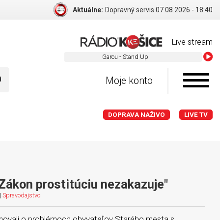
Aktuálne:
Dopravný servis BA 07.08.2026 - 18:40
Live stream
Garou - Stand Up
Moje konto
DOPRAVA NAŽIVO
LIVE TV
"Zákon prostitúciu nezakazuje"
|
Spravodajstvo
movali o problémoch obyvateľov Starého mesta s