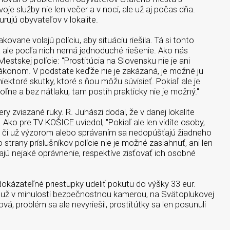
oje služby nie len večer a v noci, ale už aj počas dňa.
ujú obyvateľov v lokalite.
kovane volajú políciu, aby situáciu riešila. Tá si tohto
a ale podľa nich nemá jednoduché riešenie. Ako nás
estskej polície: "Prostitúcia na Slovensku nie je ani
zákonom. V podstate keďže nie je zakázaná, je možné ju
ektoré skutky, ktoré s ňou môžu súvisieť. Pokiaľ ale je
e a bez nátlaku, tam postih prakticky nie je možný."
ry zviazané ruky. R. Juhászi dodal, že v danej lokalite
Ako pre TV KOŠICE uviedol, "Pokiaľ ale len vidíte osoby,
m či už výzorom alebo správaním sa nedopúšťajú žiadneho
 strany príslušníkov polície nie je možné zasiahnuť, ani len
ajú nejaké oprávnenie, respektíve zisťovať ich osobné
dokázateľné priestupky udeliť pokutu do výšky 33 eur.
ť už v minulosti bezpečnostnou kamerou, na Svätoplukovej
ová, problém sa ale nevyriešil, prostitútky sa len posunuli