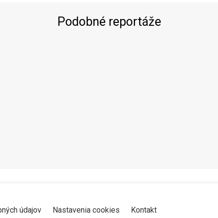
Podobné reportáže
Zdieľať
K obľúbeným
Pozrieť neskôr
bných údajov
Nastavenia cookies
Kontakt