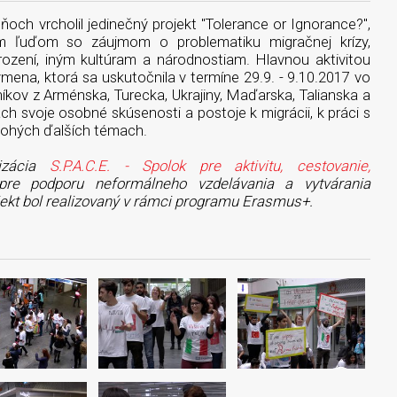
ňoch vrcholil jedinečný projekt "Tolerance or Ignorance?",
m ľuďom so záujmom o problematiku migračnej krízy,
ození, iným kultúram a národnostiam. Hlavnou aktivitou
mena, ktorá sa uskutočnila v termíne 29.9. - 9.10.2017 vo
kov z Arménska, Turecka, Ukrajiny, Maďarska, Talianska a
ch svoje osobné skúsenosti a postoje k migrácii, k práci s
mnohých ďalších témach.
nizácia
S.P.A.C.E. - Spolok pre aktivitu, cestovanie,
pre podporu neformálneho vzdelávania a vytvárania
ojekt bol realizovaný v rámci programu Erasmus+.