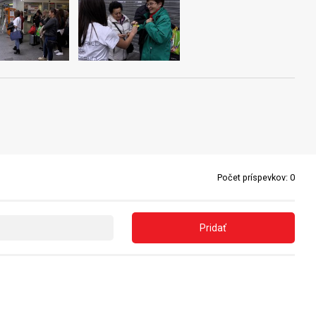
Počet príspevkov:
0
Pridať