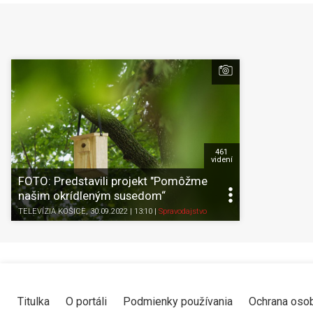
461
videní
FOTO: Predstavili projekt "Pomôžme
našim okrídleným susedom“
TELEVÍZIA KOŠICE
, 30.09.2022 | 13:10
|
Spravodajstvo
Titulka
O portáli
Podmienky používania
Ochrana oso