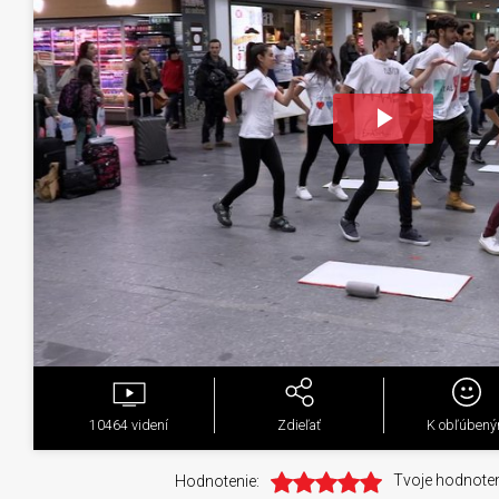
Play
Video
10464
videní
Zdieľať
K obľúben
Hodnotenie:
Tvoje hodnoten