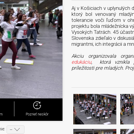
Aj v Košiciach v uplynulých d
ktorý bol venovaný mladý
tolerancie voči ľuďom v ohr
projektu bola mládežnícka vý
Vysokých Tatrách. 45 účastní
Slovenska zdieľalo v diskusiá
migrantmi, ich integrácii a 
Akciu organizovala orga
edukáciu
, ktorá vznikla 
príležitosti pre mladých. Pr
ým
Pozrieť neskôr
ie: