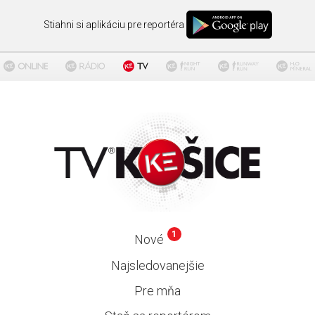
Stiahni si aplikáciu pre reportéra
1
Nové
Najsledovanejšie
Pre mňa