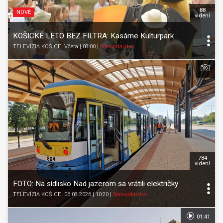
88
NOVÉ
videní
KOŠICKÉ LETO BEZ FILTRA: Kasárne Kulturpark
TELEVÍZIA KOŠICE
, Včera | 08:00
|
Spravodajstvo
784
videní
FOTO: Na sídlisko Nad jazerom sa vrátili električky
TELEVÍZIA KOŠICE
, 06.08.2026 | 10:20
|
Spravodajstvo
01:41