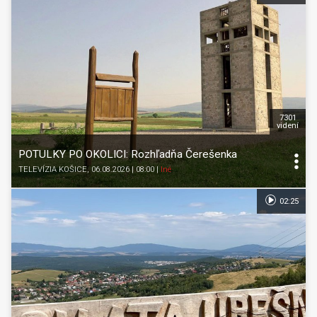
7301
videní
POTULKY PO OKOLICI: Rozhľadňa Čerešenka
TELEVÍZIA KOŠICE
, 06.08.2026 | 08:00
|
Iné
02:25