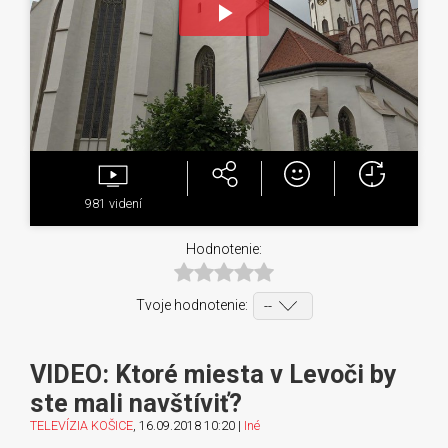
Play
Video
981
videní
Hodnotenie:
Tvoje hodnotenie:
VIDEO: Ktoré miesta v Levoči by
ste mali navštíviť?
TELEVÍZIA KOŠICE
, 16.09.2018 10:20 |
Iné