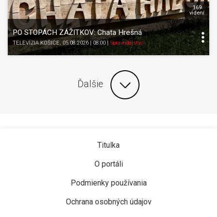
169
videní
PO STOPÁCH ZÁŽITKOV: Chata Hrešná
TELEVÍZIA KOŠICE
, 05.08.2026 | 08:00
|
Spravodajstvo
Ďalšie
Titulka
O portáli
Podmienky používania
Ochrana osobných údajov