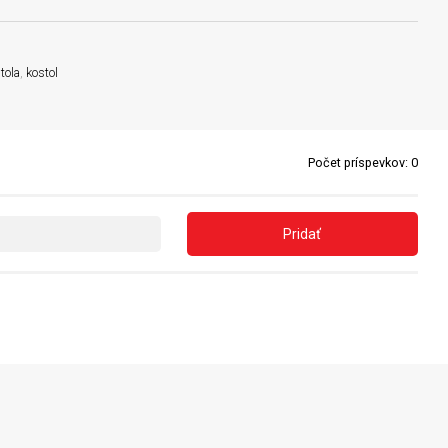
tola
,
kostol
Počet príspevkov:
0
Pridať