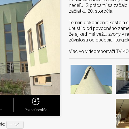
nedeľu. S prácami sa začalo 
začiatku 20. storočia.
Termín dokončenia kostola sa
upustilo od pôvodného zámeru
že aj keď má vežu, zvony v ne
závislosti od obdobia liturgi
Viac vo videoreportáži TV K
ým
Pozrieť neskôr
ie: