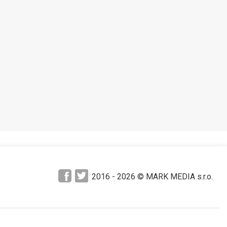
Pozrieť neskôr
2016 -
2026
© MARK MEDIA s.r.o.