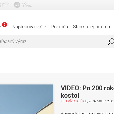
2
é
Najsledovanejšie
Pre mňa
Staň sa reportérom
VIDEO: Po 200 rok
kostol
TELEVÍZIA KOŠICE
, 26.09.2018 12:30 
Posviacka nového evanjelické