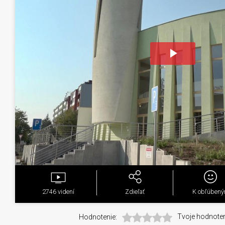
Play
Video
2746
videní
Zdieľať
K obľúben
Hodnotenie:
Tvoje hodnoten