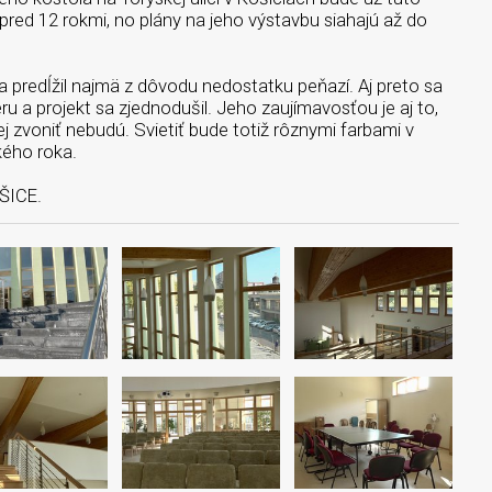
pred 12 rokmi, no plány na jeho výstavbu siahajú až do
 predĺžil najmä z dôvodu nedostatku peňazí. Aj preto sa
 a projekt sa zjednodušil. Jeho zaujímavosťou je aj to,
j zvoniť nebudú. Svietiť bude totiž rôznymi farbami v
ckého roka.
OŠICE.