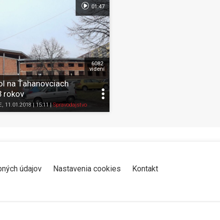
01:47
6082
videní
ol na Ťahanovciach
3 rokov
Zdieľať
K obľúbeným
Pozrieť neskôr
Zdieľať
K obľúbeným
E
, 11.01.2018 | 15:11
|
Spravodajstvo
bných údajov
Nastavenia cookies
Kontakt