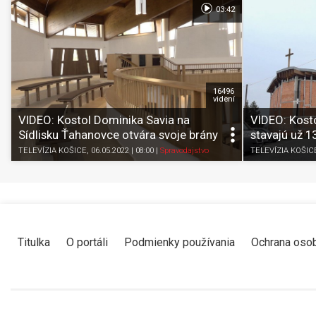
03:42
16496
videní
VIDEO: Kostol Dominika Savia na
VIDEO: Kost
Sídlisku Ťahanovce otvára svoje brány
stavajú už 1
TELEVÍZIA KOŠICE
, 06.05.2022 | 08:00
|
Spravodajstvo
TELEVÍZIA KOŠIC
Titulka
O portáli
Podmienky používania
Ochrana oso