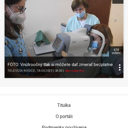
670
videní
FOTO: Vnútroočný tlak si môžete dať zmerať bezplatne
TELEVÍZIA KOŠICE
, 16.03.2023 | 08:00
|
Spravodajstvo
Titulka
O portáli
Podmienky používania