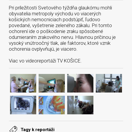
Pri príležitosti Svetového týždňa glaukómu mohli
obyvatelia metropoly východu vo viacerých
košických nemocniciach podstúpiť, ľudovo
povedané, vyšetrenie zeleného zákalu. Pri tomto
ochorení ide o poškodenie zraku spôsobené
odumieraním zrakového nervu. Hlavnou príčinou je
vysoký vnútroočný tlak, ale faktorov, ktoré vznik
ochorenia ovplyvňujú, je viacero.
Viac vo videoreportáži TV KOŠICE.
Tagy k reportáži