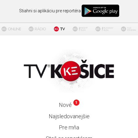
Stiahni si aplikáciu pre reportéra
1
Nové
Najsledovanejšie
Pre mňa