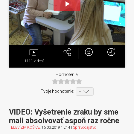
Play
Video
1111
videní
Hodnotenie:
Tvoje hodnotenie:
VIDEO: Vyšetrenie zraku by sme
mali absolvovať aspoň raz ročne
TELEVÍZIA KOŠICE
, 15.03.2019 15:14 |
Spravodajstvo