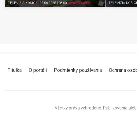
TELEVÍZIA KOŠICE
, 06.06.2025 | 08:00
|
Spravodajstvo
TELEVÍZIA KOŠIC
Titulka
O portáli
Podmienky používania
Ochrana oso
Všetky práva vyhradené. Publikovanie aleb