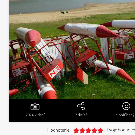
2874
videní
Zdieľať
K obľúben
Hodnotenie:
Tvoje hodnoten