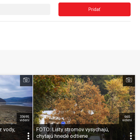
Pridať
33695
665
videní
videní
 vody,
FOTO: Listy stromov vysychajú,
chytajú hnedé odtiene