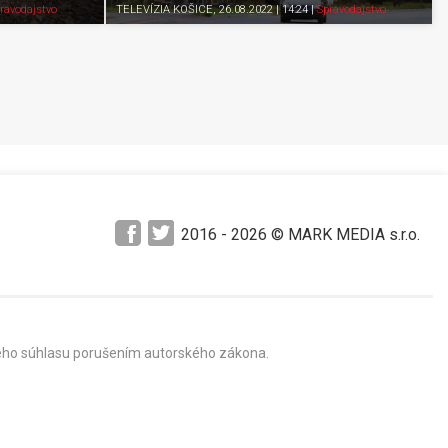
Pozrieť neskôr
Zdieľať
K obľúbeným
Pozrieť neskôr
ravodajstvo
TELEVÍZIA KOŠICE
, 26.08.2022 | 14:24
|
Spravodajstvo
2016 -
2026
© MARK MEDIA s.r.o.
mného súhlasu porušením autorského zákona.