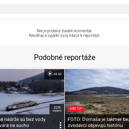
Nie je pridaný žiaden komentár.
Neváhaj a vyjadri svoj názor k reportáži.
Podobné reportáže
04:43
2234
VÁŠ TIP
videní
é nádrže sú bez vody.
FOTO: Domaša je takmer bez
vára na sucho
zvedavci objavujú históriu