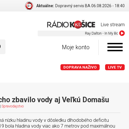
Aktuálne:
Dopravný servis BA 06.08.2026 - 18:40
Live stream
Ray Dalton - In My Bones
Moje konto
DOPRAVA NAŽIVO
LIVE TV
ho zbavilo vody aj Veľkú Domašu
|
Spravodajstvo
 nízku hladinu vody v dôsledku dlhodobého deficitu
2019 bola hladina vody viac ako 7 metrov pod maximálnou