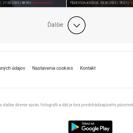
Zdieľať
K obľúbeným
Pozrieť neskôr
Zdieľať
K obľúbeným
E
, 27.02.2025 | 08:00
|
Spravodajstvo
TELEVÍZIA KOŠICE
, 03.02.2025 | 18:27
|
Sp
Ďalšie
bných údajov
Nastavenia cookies
Kontakt
o ďalšie šírenie správ, fotografií a dát je bez predchádzajúceho píso