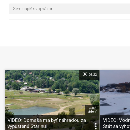
03:22
9602
videní
VIDEO: Domaša má byť náhradou za
VIDEO: Vodn
vypustenú Starinu
Štát sa vyho