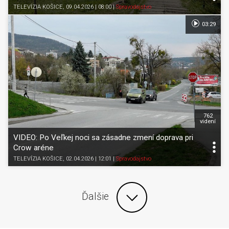
TELEVÍZIA KOŠICE
, 09.04.2026 | 08:00
|
Spravodajstvo
03:29
762
videní
VIDEO: Po Veľkej noci sa zásadne zmení doprava pri
Crow aréne
TELEVÍZIA KOŠICE
, 02.04.2026 | 12:01
|
Spravodajstvo
Ďalšie