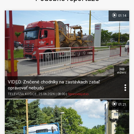
01:14
348
videní
VIDEO: Zničené chodníky na zastávkach zatiaľ
opravovať nebudú
TELEVÍZIA KOŠICE
, 25.06.2026 | 08:00
|
Spravodajstvo
01:21