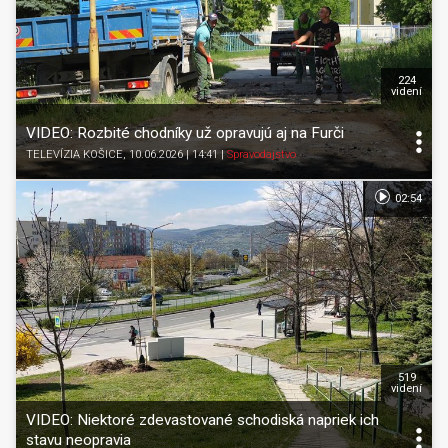
224
videní
VIDEO: Rozbité chodníky už opravujú aj na Furči
TELEVÍZIA KOŠICE
, 10.06.2026 | 14:41
|
Spravodajstvo
02:54
519
videní
VIDEO: Niektoré zdevastované schodiská napriek ich
stavu neopravia