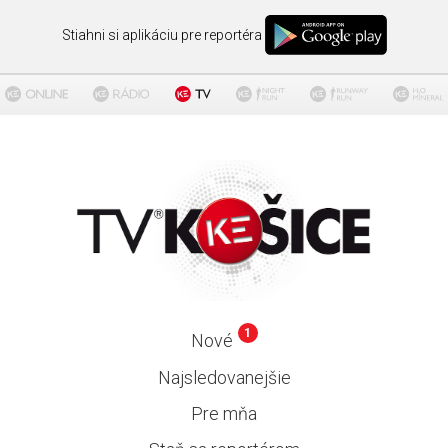
Stiahni si aplikáciu pre reportéra
1
Nové
Najsledovanejšie
Pre mňa