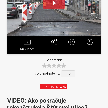
Play
Video
1467
videní
Hodnotenie:
Tvoje hodnotenie:
BEZ KOMENTÁRA
VIDEO: Ako pokračuje
rekonštrukcia Štúrovej ulice?