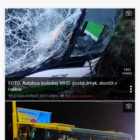
1951
videní
FOTO: Autobus košickej MHD dostal šmyk, skončil v
rokline
TELEVÍZIA KOŠICE
, 27.11.2025 | 09:10
|
Spravodajstvo