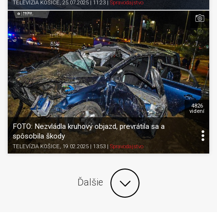
TELEVÍZIA KOŠICE
, 25.07.2025 | 11:23
|
Spravodajstvo
4826
videní
FOTO: Nezvládla kruhový objazd, prevrátila sa a
spôsobila škody
TELEVÍZIA KOŠICE
, 19.02.2025 | 13:53
|
Spravodajstvo
Ďalšie