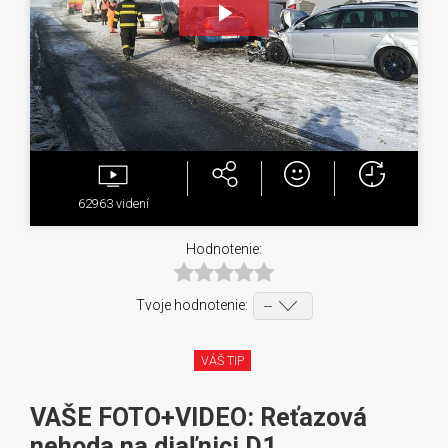
Play
Video
62963
videní
Hodnotenie:
Tvoje hodnotenie:
VÁŠ TIP
VAŠE FOTO+VIDEO: Reťazová
nehoda na diaľnici D1