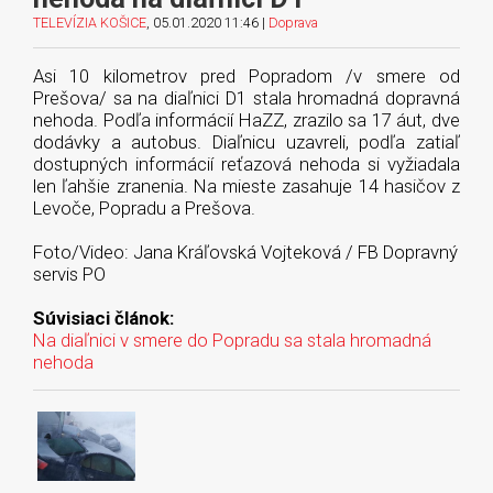
TELEVÍZIA KOŠICE
, 05.01.2020 11:46 |
Doprava
Asi 10 kilometrov pred Popradom /v smere od
Prešova/ sa na diaľnici D1 stala hromadná dopravná
nehoda. Podľa informácií HaZZ, zrazilo sa 17 áut, dve
dodávky a autobus. Diaľnicu uzavreli, podľa zatiaľ
dostupných informácií reťazová nehoda si vyžiadala
len ľahšie zranenia. Na mieste zasahuje 14 hasičov z
Levoče, Popradu a Prešova.
Foto/Video: Jana Kráľovská Vojteková / FB Dopravný
servis PO
Súvisiaci článok:
Na diaľnici v smere do Popradu sa stala hromadná
nehoda