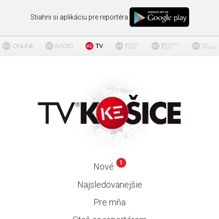
Stiahni si aplikáciu pre reportéra
1
Nové
Najsledovanejšie
Pre mňa