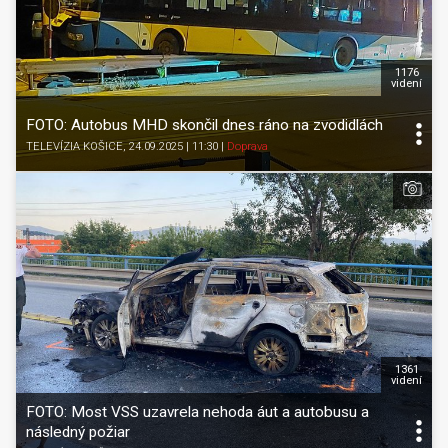
1176
videní
FOTO: Autobus MHD skončil dnes ráno na zvodidlách
TELEVÍZIA KOŠICE
, 24.09.2025 | 11:30
|
Doprava
1361
videní
FOTO: Most VSS uzavrela nehoda áut a autobusu a
následný požiar