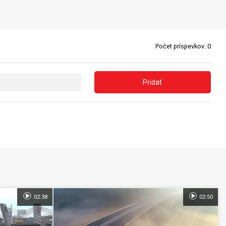
Počet príspevkov:
0
Pridať
02:38
02:50