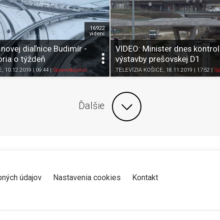
16922
videní
novej diaľnice Budimír -
VIDEO: Minister dnes kontrol
ria o týždeň
výstavby prešovskej D1
Zdieľať
K obľúbeným
Pozrieť neskôr
Zdieľať
K obľúbeným
E
, 10.12.2019 | 09:44
|
Spravodajstvo
TELEVÍZIA KOŠICE
, 18.11.2019 | 17:52
|
Sp
Ďalšie
bných údajov
Nastavenia cookies
Kontakt