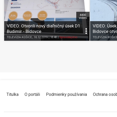
4400
videní
VIDEO: Otvorili nový diaľničný úsek D1
VIDEO: Úsek 
Budimír - Bidovce
Bidovce otvo
TELEVÍZIA KOŠICE
, 16.12.2019 | 18:48
|
Spravodajstvo
TELEVÍZIA KOŠIC
Titulka
O portáli
Podmienky používania
Ochrana oso