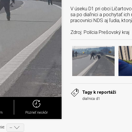
V úseku D1 pri obci Ličartovc
sa po diaľnici a pochytať ich
pracovníci NDS aj ľudia, kto
Zdroj: Polícia Prešovský kraj
Tagy k reportáži
diaľnica d1
ým
Pozrieť neskôr
ie: