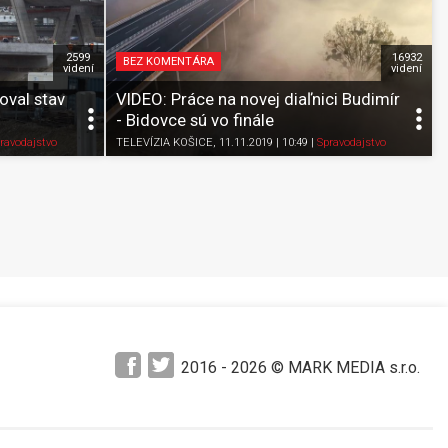
2599
16932
BEZ KOMENTÁRA
videní
videní
oval stav
VIDEO: Práce na novej diaľnici Budimír
- Bidovce sú vo finále
Pozrieť neskôr
Zdieľať
K obľúbeným
Pozrieť neskôr
ravodajstvo
TELEVÍZIA KOŠICE
, 11.11.2019 | 10:49
|
Spravodajstvo
2016 -
2026
© MARK MEDIA s.r.o.