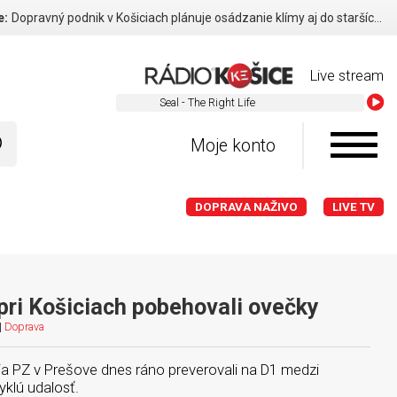
e:
Dopravný podnik v Košiciach plánuje osádzanie klímy aj do starších vozidiel
Live stream
Seal - The Right Life
Moje konto
DOPRAVA NAŽIVO
LIVE TV
 pri Košiciach pobehovali ovečky
|
Doprava
nia PZ v Prešove dnes ráno preverovali na D1 medzi
klú udalosť.