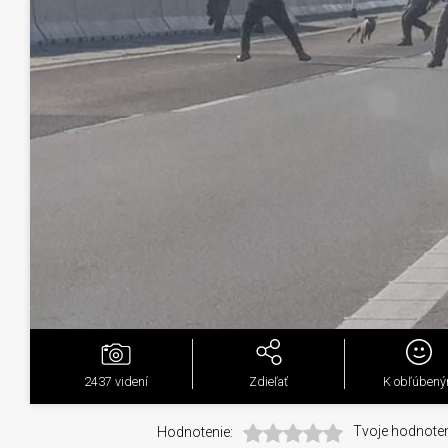
2437
videní
Zdieľať
K obľúben
Hodnotenie:
Tvoje hodnoten