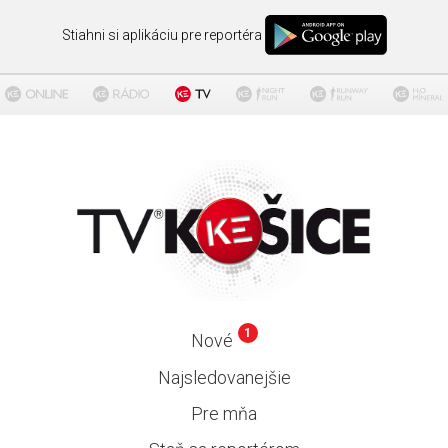
Stiahni si aplikáciu pre reportéra
1
Nové
Najsledovanejšie
Pre mňa