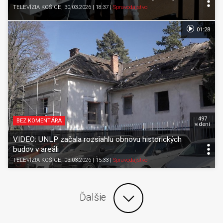
TELEVÍZIA KOŠICE
, 30.03.2026 | 18:37
|
Spravodajstvo
01:28
497
BEZ KOMENTÁRA
videní
VIDEO: UNLP začala rozsiahlu obnovu historických
budov v areáli
TELEVÍZIA KOŠICE
, 03.03.2026 | 15:33
|
Spravodajstvo
Ďalšie