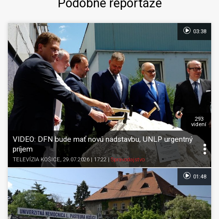
Podobné reportáže
03:38
293
videní
VIDEO: DFN bude mať novú nadstavbu, UNLP urgentný
príjem
TELEVÍZIA KOŠICE
, 29.07.2026 | 17:22
|
Spravodajstvo
01:48