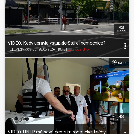
925
videní
VIDEO: Kedy upravia vstup do Starej nemocnice?
TELEVÍZIA KOŠICE
, 28.05.2026 | 18:15
|
Spravodajstvo
03:14
466
videní
VIDEO: UNLP má nové centrum robotickej liečby