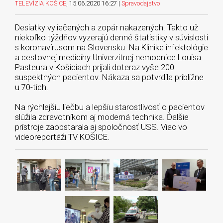
TELEVÍZIA KOŠICE
, 15.06.2020 16:27 |
Spravodajstvo
Desiatky vyliečených a zopár nakazených. Takto už
niekoľko týždňov vyzerajú denné štatistiky v súvislosti
s koronavírusom na Slovensku. Na Klinike infektológie
a cestovnej medicíny Univerzitnej nemocnice Louisa
Pasteura v Košiciach prijali doteraz vyše 200
suspektných pacientov. Nákaza sa potvrdila približne
u 70-tich.
Na rýchlejšiu liečbu a lepšiu starostlivosť o pacientov
slúžila zdravotníkom aj moderná technika. Ďalšie
prístroje zaobstarala aj spoločnosť USS. Viac vo
videoreportáži TV KOŠICE.