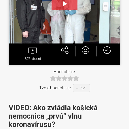
Play
Video
827
videní
Hodnotenie:
Tvoje hodnotenie:
VIDEO: Ako zvládla košická
nemocnica „prvú“ vlnu
koronavírusu?