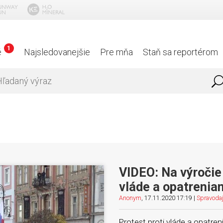
1
é
Najsledovanejšie
Pre mňa
Staň sa reportérom
VIDEO: Na výročie
vláde a opatrenia
Anonym
, 17.11.2020 17:19 |
Spravoda
Protest proti vláde a opatren