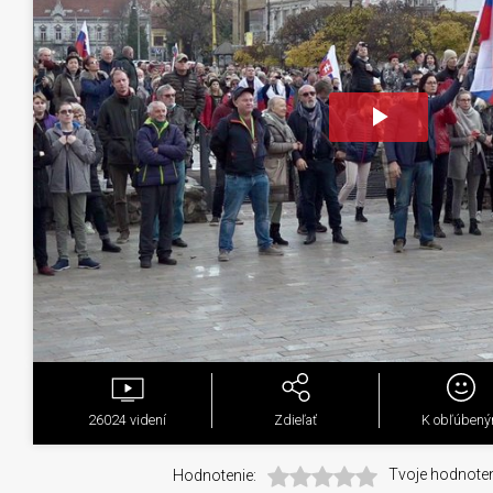
Play
Video
26024
videní
Zdieľať
K obľúben
Hodnotenie:
Tvoje hodnoten