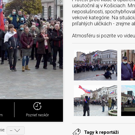
uskutočnil aj v Košiciach. Mn
neposlušnosti, spochybňovali 
vekové kategórie. Na situáciu 
priľahlých uličkách - zrejme
Atmosféru si pozrite vo vide
ým
Pozrieť neskôr
ie:
Tagy k reportáži