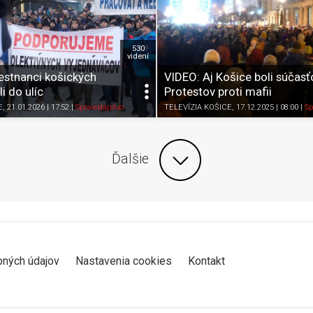
530
videní
stnanci košických
VIDEO: Aj Košice boli súčasť
li do ulíc
Protestov proti mafii
Zdieľať
K obľúbeným
Pozrieť neskôr
Zdieľať
K obľúbeným
E
, 21.01.2026 | 17:52
|
Spravodajstvo
TELEVÍZIA KOŠICE
, 17.12.2025 | 08:00
|
Sp
Ďalšie
bných údajov
Nastavenia cookies
Kontakt