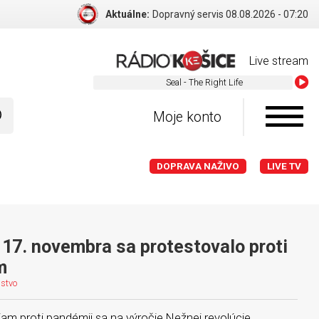
Aktuálne:
Dopravný servis BA 08.08.2026 - 07:20
Live stream
Seal - The Right Life
Moje konto
DOPRAVA NAŽIVO
LIVE TV
 17. novembra sa protestovalo proti
m
jstvo
iam proti pandémii sa na výročie Nežnej revolúcie