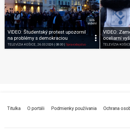
606
videní
VIDEO: Študentský protest upozornil
VIDEO: Zame
na problémy s demokraciou
oceliarní vyš
TELEVÍZIA KOŠICE
, 26.03.2026 | 08:00
|
Spravodajstvo
TELEVÍZIA KOŠIC
Titulka
O portáli
Podmienky používania
Ochrana oso