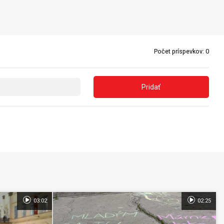
Počet príspevkov:
0
Pridať
03:02
02:25