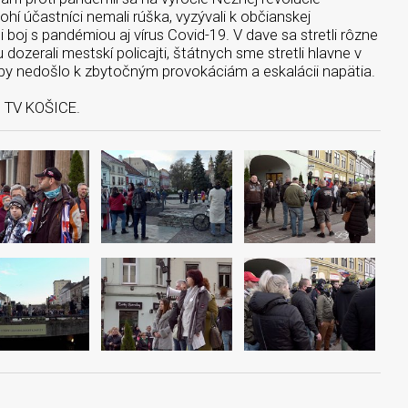
ohí účastníci nemali rúška, vyzývali k občianskej
boj s pandémiou aj vírus Covid-19. V dave sa stretli rôzne
dozerali mestskí policajti, štátnych sme stretli hlavne v
 aby nedošlo k zbytočným provokáciám a eskalácii napätia.
u TV KOŠICE.