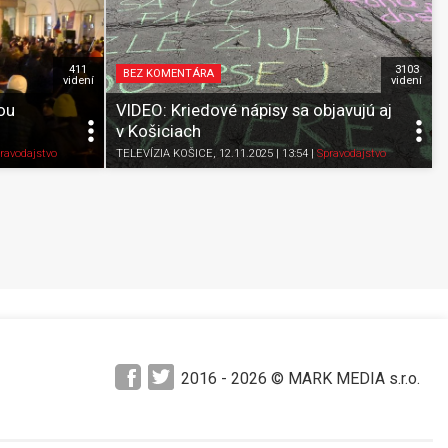
411
3103
BEZ KOMENTÁRA
videní
videní
ou
VIDEO: Kriedové nápisy sa objavujú aj
v Košiciach
Pozrieť neskôr
Zdieľať
K obľúbeným
Pozrieť neskôr
ravodajstvo
TELEVÍZIA KOŠICE
, 12.11.2025 | 13:54
|
Spravodajstvo
2016 -
2026
© MARK MEDIA s.r.o.