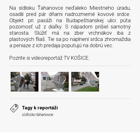
Na sídlisku Ťahanovce neďaleko Miestneho úradu,
osadili pred pár dňami nadrozmerné kovové srdce.
Objekt pri pasáži na Budapeštianskej ulici púta
pozornosť už z diaľky. S nápadom prišiel samotný
starosta. Slúžiť má na zber vrchnákov iba z
plastových fliaš. Tie sa po naplnení srdca zhromaždia
a peniaze z ich predaja poputujú na dobrú vec.
Pozrite si videoreportáž TV KOŠICE.
Tagy k reportáži
sídlisko ťahanovce