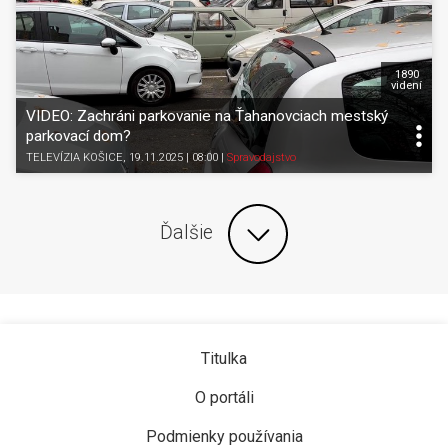
1890
videní
VIDEO: Zachráni parkovanie na Ťahanovciach mestský
parkovací dom?
TELEVÍZIA KOŠICE
, 19.11.2025 | 08:00
|
Spravodajstvo
Ďalšie
Titulka
O portáli
Podmienky používania