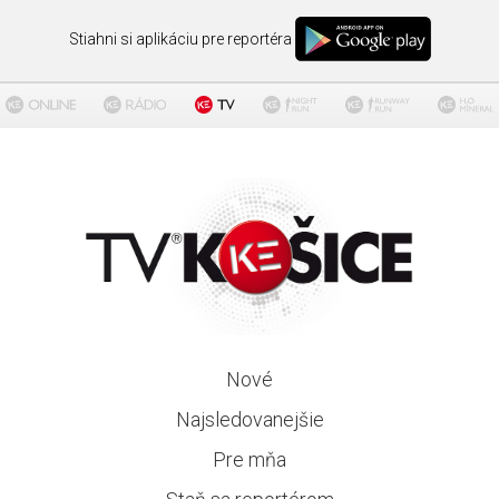
Stiahni si aplikáciu pre reportéra
Nové
Najsledovanejšie
Pre mňa