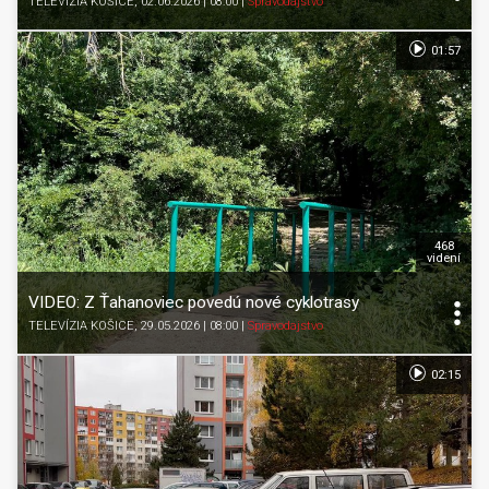
TELEVÍZIA KOŠICE
, 02.06.2026 | 08:00
|
Spravodajstvo
01:57
468
videní
VIDEO: Z Ťahanoviec povedú nové cyklotrasy
TELEVÍZIA KOŠICE
, 29.05.2026 | 08:00
|
Spravodajstvo
02:15