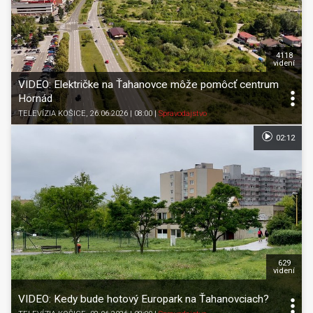
4118
videní
VIDEO: Električke na Ťahanovce môže pomôcť centrum
Hornád
TELEVÍZIA KOŠICE
, 26.06.2026 | 08:00
|
Spravodajstvo
02:12
629
videní
VIDEO: Kedy bude hotový Europark na Ťahanovciach?