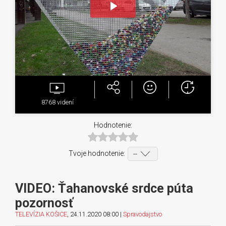
Play
Video
8768
videní
Hodnotenie:
Tvoje hodnotenie:
VIDEO: Ťahanovské srdce púta
pozornosť
TELEVÍZIA KOŠICE
, 24.11.2020 08:00 |
Spravodajstvo