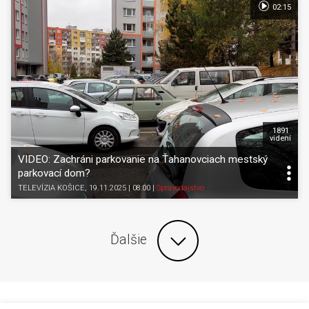
02:15
1891
videní
VIDEO: Zachráni parkovanie na Ťahanovciach mestský
parkovací dom?
TELEVÍZIA KOŠICE
, 19.11.2025 | 08:00
|
Spravodajstvo
Ďalšie