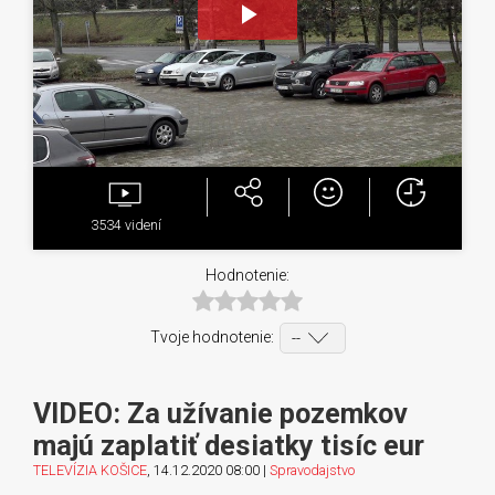
Play
Video
3534
videní
Hodnotenie:
Tvoje hodnotenie:
VIDEO: Za užívanie pozemkov
majú zaplatiť desiatky tisíc eur
TELEVÍZIA KOŠICE
, 14.12.2020 08:00 |
Spravodajstvo