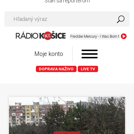
Staň sa reportérom
Freddie Mercury - I Was Born to Love You
Moje konto
DOPRAVA NAŽIVO
LIVE TV