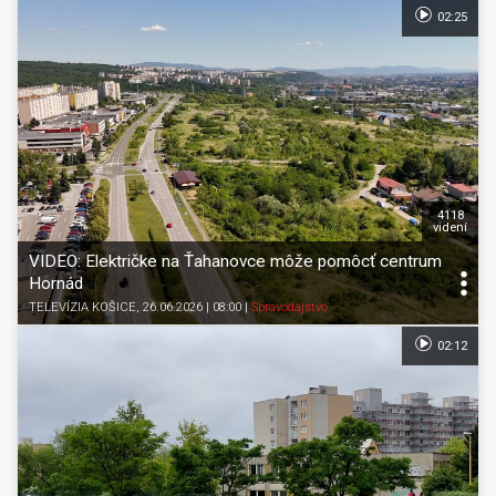
02:25
4118
videní
VIDEO: Električke na Ťahanovce môže pomôcť centrum
Hornád
TELEVÍZIA KOŠICE
, 26.06.2026 | 08:00
|
Spravodajstvo
02:12