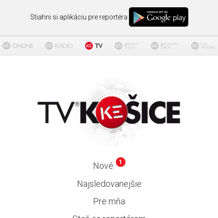
Stiahni si aplikáciu pre reportéra
1
Nové
Najsledovanejšie
Pre mňa