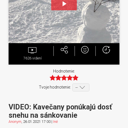
Play
Video
7626
videní
Hodnotenie:
Tvoje hodnotenie:
VIDEO: Kavečany ponúkajú dosť
snehu na sánkovanie
Anonym
, 26.01.2021 17:00 |
Iné