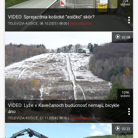
724
videní
VIDEO: Sprejazdnia košické "esíčko" skôr?
TELEVÍZIA KOŠICE
, 08.10.2025 | 08:00
|
Spravodajstvo
02:08
1096
videní
VIDEO: Lyže v Kavečanoch budúcnosť nemajú, bicykle
áno
TELEVÍZIA KOŠICE
, 27.11.2024 | 08:00
|
Spravodajstvo
02:23