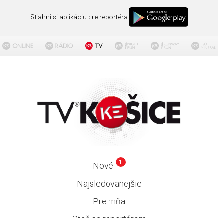
Stiahni si aplikáciu pre reportéra
1
Nové
Najsledovanejšie
Pre mňa