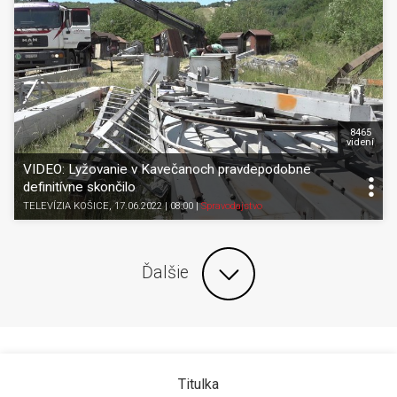
8465
videní
VIDEO: Lyžovanie v Kavečanoch pravdepodobne
definitívne skončilo
TELEVÍZIA KOŠICE
, 17.06.2022 | 08:00
|
Spravodajstvo
Ďalšie
Titulka