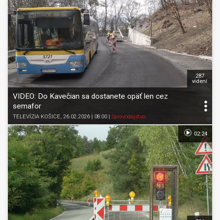
287
videní
VIDEO: Do Kavečian sa dostanete opäť len cez
semafor
TELEVÍZIA KOŠICE
, 26.02.2026 | 08:00
|
Spravodajstvo
02:24