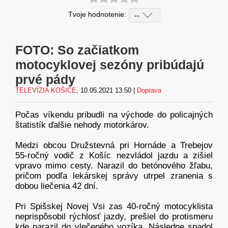
Tvoje hodnotenie:
FOTO: So začiatkom
motocyklovej sezóny pribúdajú
prvé pády
TELEVÍZIA KOŠICE
, 10.05.2021 13:50 |
Doprava
Počas víkendu pribudli na východe do policajných
štatistík ďalšie nehody motorkárov.
Medzi obcou Družstevná pri Hornáde a Trebejov
55-ročný vodič z Košíc nezvládol jazdu a zišiel
vpravo mimo cesty. Narazil do betónového žľabu,
pričom podľa lekárskej správy utrpel zranenia s
dobou liečenia 42 dní.
Pri Spišskej Novej Vsi zas 40-ročný motocyklista
neprispôsobil rýchlosť jazdy, prešiel do protismeru
kde narazil do vlečeného vozíka. Následne spadol