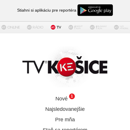
Stiahni si aplikáciu pre reportéra
1
Nové
Najsledovanejšie
Pre mňa
Staň sa reportérom