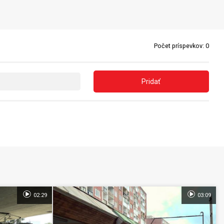
Počet príspevkov:
0
Pridať
02:29
03:09