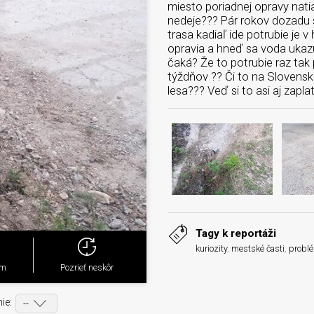
miesto poriadnej opravy nati
nedeje??? Pár rokov dozadu 
trasa kadiaľ ide potrubie je 
opravia a hneď sa voda ukazuj
čaká? Že to potrubie raz tak 
týždňov ?? Či to na Slovensk
lesa??? Veď si to asi aj zaplat
Tagy k reportáži
kuriozity
,
mestské časti
,
probl
ým
Pozrieť neskôr
ie: