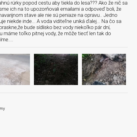
ahnú rúrky popod cestu aby tiekla do lesa??? Ako že nič sa
sme ich na to upozorňovali emailami a odpoveď boli, že
v havarijnom stave ale nie sú peniaze na opravu.. Jedno
e niekde inde... A voda viditeľne uniká ďalej... Na čo sa
praskne,že bude sídlisko bez vody niekoľko pár dní,
u máme toľko pitnej vody, že môže tiecť len tak do
íme....
émy