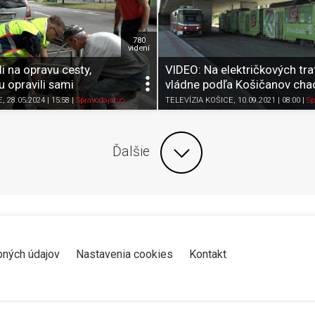
780
videní
i na opravu cesty,
VIDEO: Na električkových tra
u opravili sami
vládne podľa Košičanov cha
Zdieľať
K obľúbeným
Pozrieť neskôr
Zdieľať
K obľúbeným
E
, 28.05.2024 | 15:58
|
Spravodajstvo
TELEVÍZIA KOŠICE
, 10.09.2021 | 08:00
|
Sp
Ďalšie
bných údajov
Nastavenia cookies
Kontakt