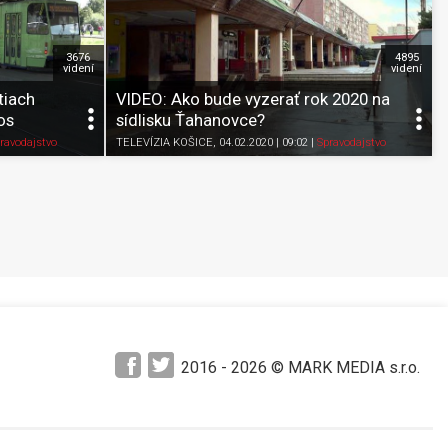
3676
4895
videní
videní
tiach
VIDEO: Ako bude vyzerať rok 2020 na
os
sídlisku Ťahanovce?
Pozrieť neskôr
Zdieľať
K obľúbeným
Pozrieť neskôr
ravodajstvo
TELEVÍZIA KOŠICE
, 04.02.2020 | 09:02
|
Spravodajstvo
2016 -
2026
© MARK MEDIA s.r.o.