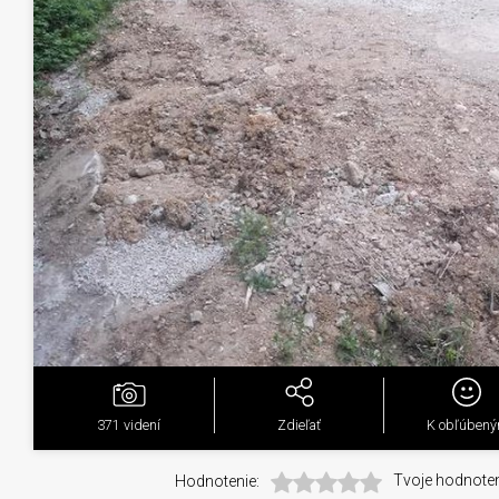
371
videní
Zdieľať
K obľúben
Hodnotenie:
Tvoje hodnoten