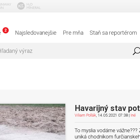
2
é
Najsledovanejšie
Pre mňa
Staň sa reportérom
Havarijný stav pot
Viliam Pollák
, 14.05.2021 07:38 |
Iné
To myslia vodárne vážne??? Z
uniká chodníkom furčianskeh