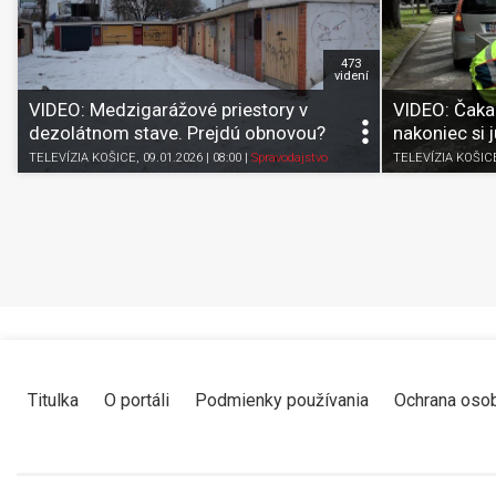
473
videní
VIDEO: Medzigarážové priestory v
VIDEO: Čakal
dezolátnom stave. Prejdú obnovou?
nakoniec si j
TELEVÍZIA KOŠICE
, 09.01.2026 | 08:00
|
Spravodajstvo
TELEVÍZIA KOŠIC
Titulka
O portáli
Podmienky používania
Ochrana oso