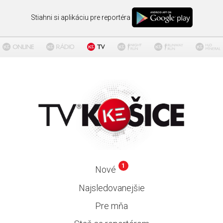
Stiahni si aplikáciu pre reportéra
1
Nové
Najsledovanejšie
Pre mňa