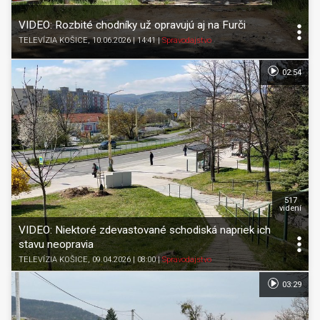
VIDEO: Rozbité chodníky už opravujú aj na Furči
TELEVÍZIA KOŠICE
, 10.06.2026 | 14:41
|
Spravodajstvo
02:54
517
videní
VIDEO: Niektoré zdevastované schodiská napriek ich
stavu neopravia
TELEVÍZIA KOŠICE
, 09.04.2026 | 08:00
|
Spravodajstvo
03:29