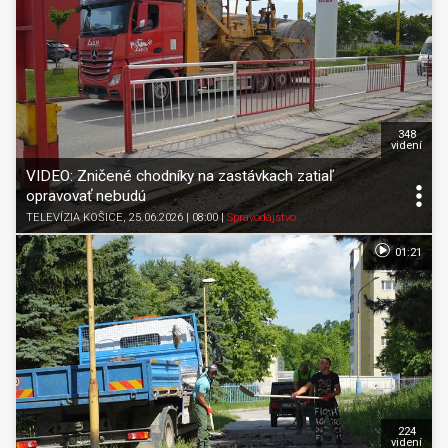
348
videní
VIDEO: Zničené chodníky na zastávkach zatiaľ
opravovať nebudú
TELEVÍZIA KOŠICE
, 25.06.2026 | 08:00
|
Spravodajstvo
01:21
224
videní