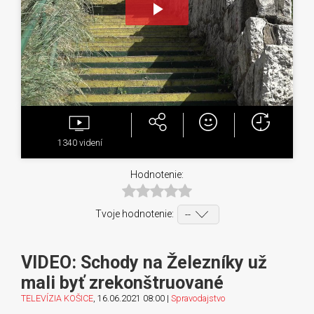
Play
Video
1340
videní
Hodnotenie:
Tvoje hodnotenie:
VIDEO: Schody na Železníky už
mali byť zrekonštruované
TELEVÍZIA KOŠICE
, 16.06.2021 08:00 |
Spravodajstvo