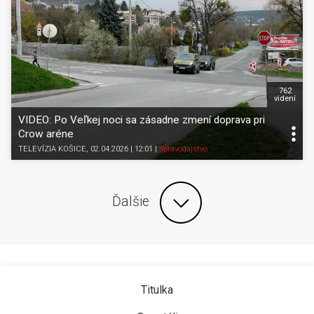
762
videní
VIDEO: Po Veľkej noci sa zásadne zmení doprava pri
Crow aréne
TELEVÍZIA KOŠICE
, 02.04.2026 | 12:01
|
Spravodajstvo
Ďalšie
Titulka