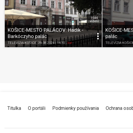
1544
videní
KOŠICE-MESTO PALÁCOV: Hadik -
KOŠICE-MES
Barkóczyho palác
palác
TELEVÍZIA KOŠICE
, 29.08.2024 | 14:30
|
Iné
TELEVÍZIA KOŠIC
Titulka
O portáli
Podmienky používania
Ochrana oso