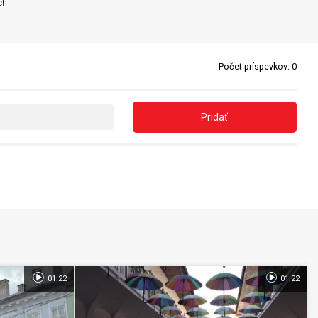
ch
Počet príspevkov:
0
Pridať
01:22
01:22