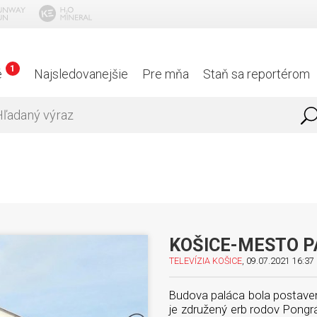
1
é
Najsledovanejšie
Pre mňa
Staň sa reportérom
KOŠICE-MESTO PA
TELEVÍZIA KOŠICE
, 09.07.2021 16:37 
Budova paláca bola postave
je združený erb rodov Pongr