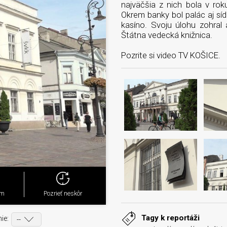
najväčšia z nich bola v ro
Okrem banky bol palác aj síd
kasíno. Svoju úlohu zohral
Štátna vedecká knižnica.
Pozrite si video TV KOŠICE.
ým
Pozrieť neskôr
Tagy k reportáži
ie: