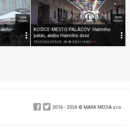
1268
3939
videní
videní
ákiho-
KOŠICE-MESTO PALÁCOV: Halmiho
palác, alebo Halmiho dvor
Pozrieť neskôr
Zdieľať
K obľúbeným
Pozrieť neskôr
é
TELEVÍZIA KOŠICE
, 08.08.2024 | 14:30
|
Iné
2016 -
2026
© MARK MEDIA s.r.o.