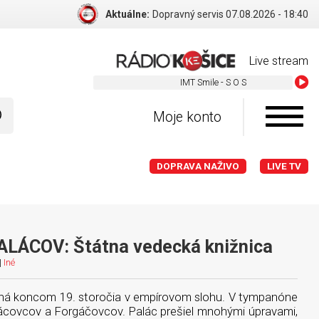
Aktuálne:
Dopravný servis 07.08.2026 - 18:40
Live stream
IMT Smile - S O S
Moje konto
DOPRAVA NAŽIVO
LIVE TV
LÁCOV: Štátna vedecká knižnica
|
Iné
ná koncom 19. storočia v empírovom slohu. V tympanóne
ácovcov a Forgáčovcov. Palác prešiel mnohými úpravami,