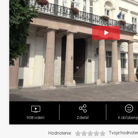
Play
Video
908
videní
Zdieľať
K obľúben
Hodnotenie:
Tvoje hodnoten