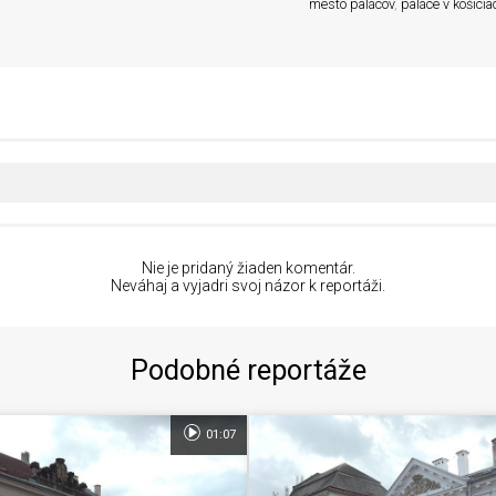
mesto palácov
,
paláce v košicia
Nie je pridaný žiaden komentár.
Neváhaj a vyjadri svoj názor k reportáži.
Podobné reportáže
01:07