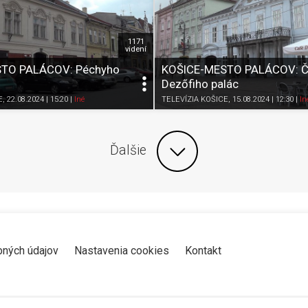
1171
videní
TO PALÁCOV: Péchyho
KOŠICE-MESTO PALÁCOV: Č
Dezőfiho palác
Zdieľať
K obľúbeným
Pozrieť neskôr
Zdieľať
K obľúbeným
E
, 22.08.2024 | 15:20
|
Iné
TELEVÍZIA KOŠICE
, 15.08.2024 | 12:30
|
In
Ďalšie
bných údajov
Nastavenia cookies
Kontakt