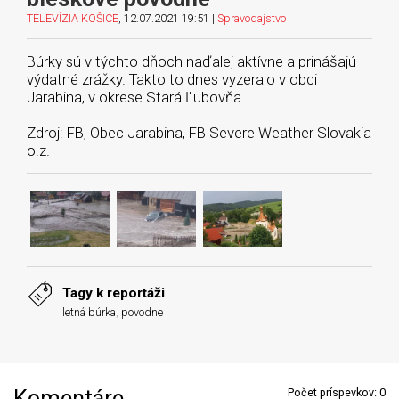
TELEVÍZIA KOŠICE
, 12.07.2021 19:51 |
Spravodajstvo
Búrky sú v týchto dňoch naďalej aktívne a prinášajú
výdatné zrážky. Takto to dnes vyzeralo v obci
Jarabina, v okrese Stará Ľubovňa.
Zdroj: FB, Obec Jarabina, FB Severe Weather Slovakia
o.z.
Tagy k reportáži
letná búrka
,
povodne
Komentáre
Počet príspevkov:
0