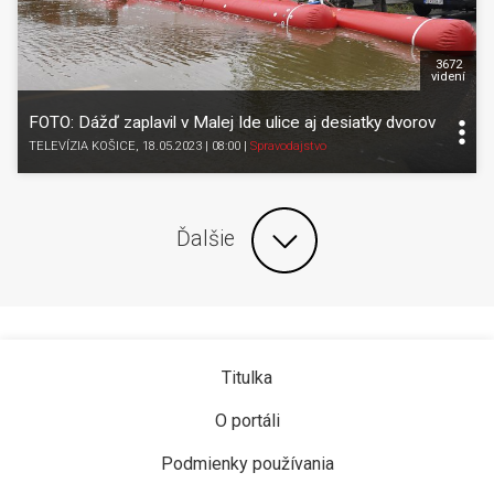
3672
videní
FOTO: Dážď zaplavil v Malej Ide ulice aj desiatky dvorov
TELEVÍZIA KOŠICE
, 18.05.2023 | 08:00
|
Spravodajstvo
Ďalšie
Titulka
O portáli
Podmienky používania