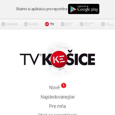
Stiahni si aplikáciu pre reportéra
1
Nové
Najsledovanejšie
Pre mňa