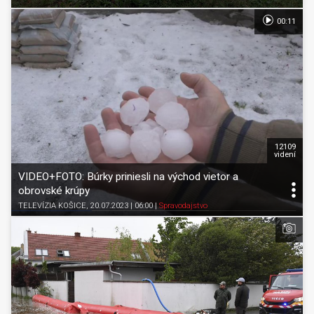
00:11
12109
videní
VIDEO+FOTO: Búrky priniesli na východ vietor a
obrovské krúpy
TELEVÍZIA KOŠICE
, 20.07.2023 | 06:00
|
Spravodajstvo