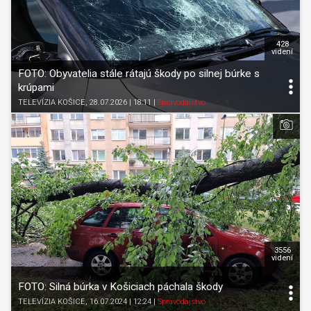
428
videní
FOTO: Obyvatelia stále rátajú škody po silnej búrke s
krúpami
TELEVÍZIA KOŠICE
, 28.07.2026 | 18:11
|
Spravodajstvo
3556
videní
FOTO: Silná búrka v Košiciach páchala škody
TELEVÍZIA KOŠICE
, 16.07.2024 | 12:24
|
Spravodajstvo