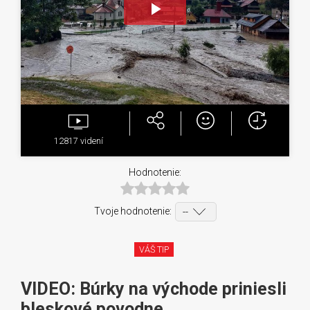
Play
Video
12817
videní
Hodnotenie:
Tvoje hodnotenie:
VÁŠ TIP
VIDEO: Búrky na východe priniesli
bleskové povodne