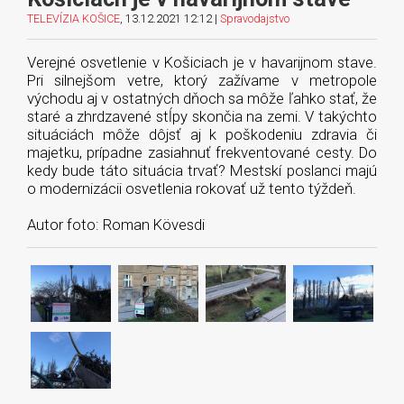
TELEVÍZIA KOŠICE
, 13.12.2021 12:12 |
Spravodajstvo
Verejné osvetlenie v Košiciach je v havarijnom stave.
Pri silnejšom vetre, ktorý zažívame v metropole
východu aj v ostatných dňoch sa môže ľahko stať, že
staré a zhrdzavené stĺpy skončia na zemi. V takýchto
situáciách môže dôjsť aj k poškodeniu zdravia či
majetku, prípadne zasiahnuť frekventované cesty. Do
kedy bude táto situácia trvať? Mestskí poslanci majú
o modernizácii osvetlenia rokovať už tento týždeň.
Autor foto: Roman Kövesdi