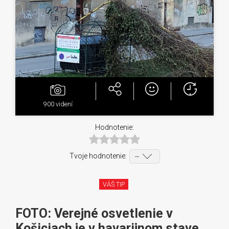
900
videní
Hodnotenie:
Tvoje hodnotenie:
VÁŠ TIP
FOTO: Verejné osvetlenie v
Košiciach je v havarijnom stave