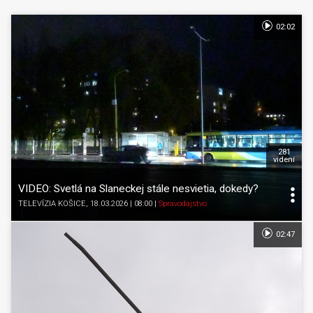
02:02
281
videní
VIDEO: Svetlá na Slaneckej stále nesvietia, dokedy?
TELEVÍZIA KOŠICE
, 18.03.2026 | 08:00
|
Spravodajstvo
02:47