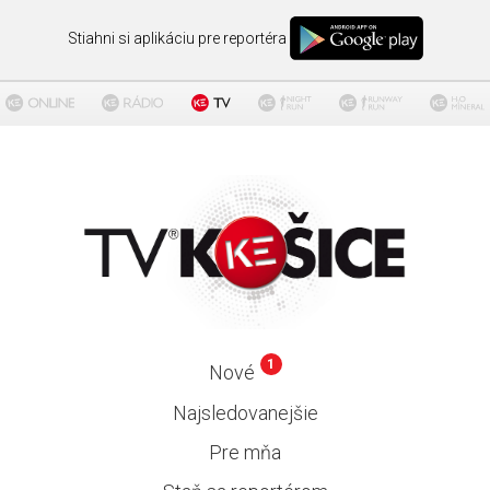
Stiahni si aplikáciu pre reportéra
1
Nové
Najsledovanejšie
Pre mňa