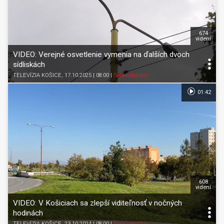
674
videní
VIDEO: Verejné osvetlenie vymenia na ďalších dvoch
sídliskách
TELEVÍZIA KOŠICE
, 17.10.2025 | 08:00
|
Spravodajstvo
01:42
608
videní
VIDEO: V Košiciach sa zlepší viditeľnosť v nočných
hodinách
TELEVÍZIA KOŠICE
, 23.10.2024 | 08:00
|
Spravodajstvo