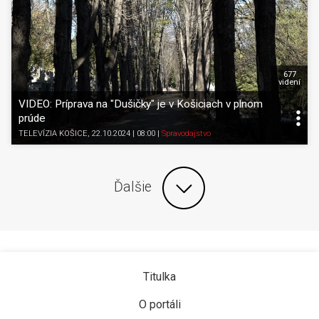
677
videní
VIDEO: Príprava na "Dušičky" je v Košiciach v plnom
prúde
TELEVÍZIA KOŠICE
, 22.10.2024 | 08:00
|
Spravodajstvo
Ďalšie
Titulka
O portáli