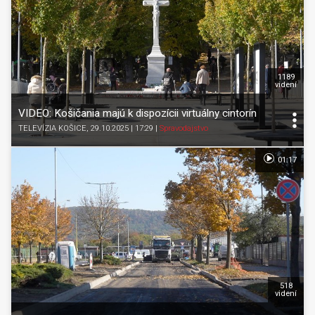
1189
videní
VIDEO: Košičania majú k dispozícii virtuálny cintorín
TELEVÍZIA KOŠICE
, 29.10.2025 | 17:29
|
Spravodajstvo
01:17
518
videní