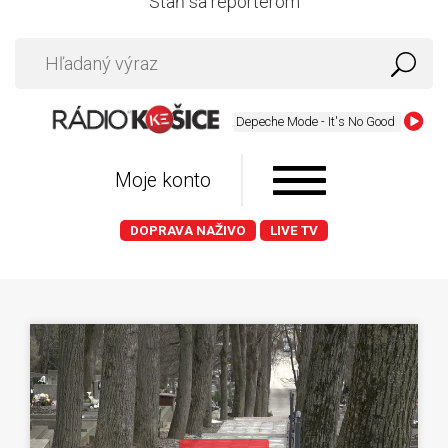
Staň sa reportérom
Depeche Mode - It's No Good
Moje konto
DOPRAVA NAŽIVO
LIVE TV