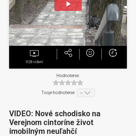
Play
Video
928
videní
Hodnotenie:
Tvoje hodnotenie:
VIDEO: Nové schodisko na
Verejnom cintoríne život
imobilným neuľahčí