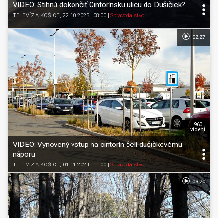
VIDEO: Stihnú dokončiť Cintorínsku ulicu do Dušičiek?
TELEVÍZIA KOŠICE
, 22.10.2025 | 08:00
|
Spravodajstvo
02:27
960
videní
VIDEO: Vynovený vstup na cintorín čelí dušičkovému
náporu
TELEVÍZIA KOŠICE
, 01.11.2024 | 11:00
|
Spravodajstvo
03:20