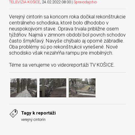
TELEVÍZIA KOŠICE
, 24.02.2022 08:00 |
Spravodajstvo
Verejný cintorín sa koncom roka dočkal rekonštrukcie
centrálneho schodiska, ktoré bolo dlhodobo v
neuspokojivom stave. Oprava trvala približne osem
týždňov. Najmä v zimnom období bol povrch schodov
často šmykľavý. Navyše chýbalo aj oporné zábradlie.
Oba problémy sú po rekonštrukcii vyriešené. Nové
schodisko však nezahŕňa rampu pre imobilných.
Téme sa venujeme vo videoreportáži TV KOŠICE.
Tagy k reportáži
verejný cintorín