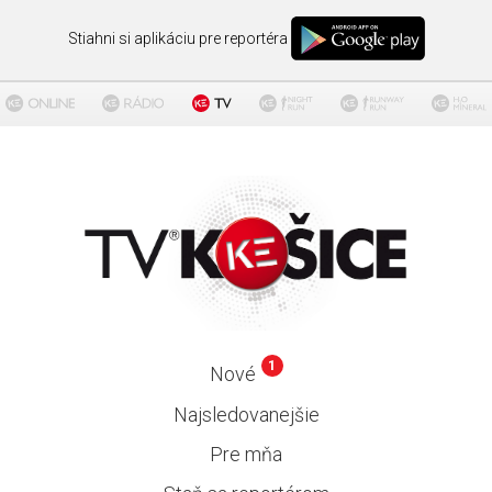
Stiahni si aplikáciu pre reportéra
1
Nové
Najsledovanejšie
Pre mňa