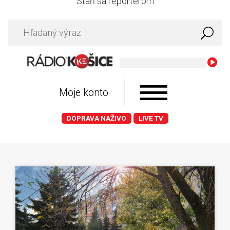
Staň sa reportérom
Noah Ka
Moje konto
DOPRAVA NAŽIVO
LIVE TV