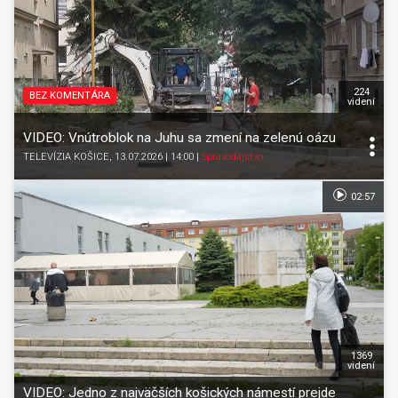
224
BEZ KOMENTÁRA
videní
VIDEO: Vnútroblok na Juhu sa zmení na zelenú oázu
TELEVÍZIA KOŠICE
, 13.07.2026 | 14:00
|
Spravodajstvo
02:57
1369
videní
VIDEO: Jedno z najväčších košických námestí prejde