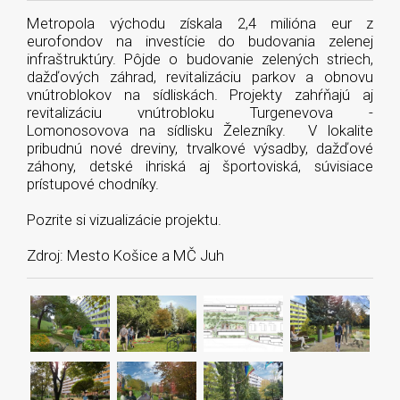
Metropola východu získala 2,4 milióna eur z
eurofondov na investície do budovania zelenej
infraštruktúry. Pôjde o budovanie zelených striech,
dažďových záhrad, revitalizáciu parkov a obnovu
vnútroblokov na sídliskách. Projekty zahŕňajú aj
revitalizáciu vnútrobloku Turgenevova -
Lomonosovova na sídlisku Železníky. V lokalite
pribudnú nové dreviny, trvalkové výsadby, dažďové
záhony, detské ihriská aj športoviská, súvisiace
prístupové chodníky.
Pozrite si vizualizácie projektu.
Zdroj: Mesto Košice a MČ Juh