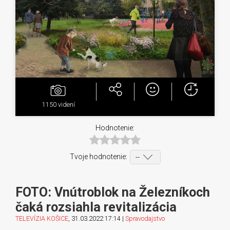
1150
videní
Hodnotenie:
Tvoje hodnotenie:
FOTO: Vnútroblok na Železníkoch
čaká rozsiahla revitalizácia
TELEVÍZIA KOŠICE
, 31.03.2022 17:14 |
Spravodajstvo