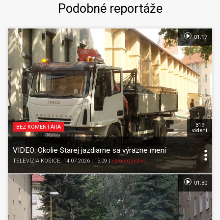
Podobné reportáže
01:17
319
BEZ KOMENTÁRA
videní
VIDEO: Okolie Starej jazdiarne sa výrazne mení
TELEVÍZIA KOŠICE
, 14.07.2026 | 15:09
|
Spravodajstvo
01:30