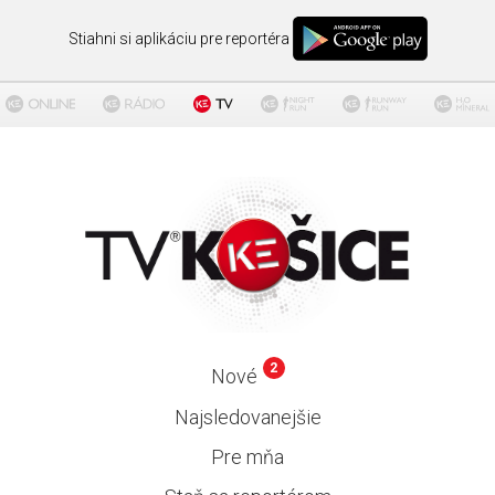
Stiahni si aplikáciu pre reportéra
2
Nové
Najsledovanejšie
Pre mňa