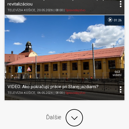
revitalizáciou
TELEVÍZIA KOŠICE
, 20.05.2026 | 08:00
|
Spravodajstvo
01:26
663
videní
VIDEO: Ako pokračujú práce pri Starej jazdiarni?
TELEVÍZIA KOŠICE
, 06.05.2026 | 08:00
|
Spravodajstvo
Ďalšie