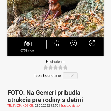
6753
videní
Hodnotenie:
Tvoje hodnotenie:
FOTO: Na Gemeri pribudla
atrakcia pre rodiny s deťmi
TELEVÍZIA KOŠICE
, 02.06.2022 12:55 |
Spravodajstvo