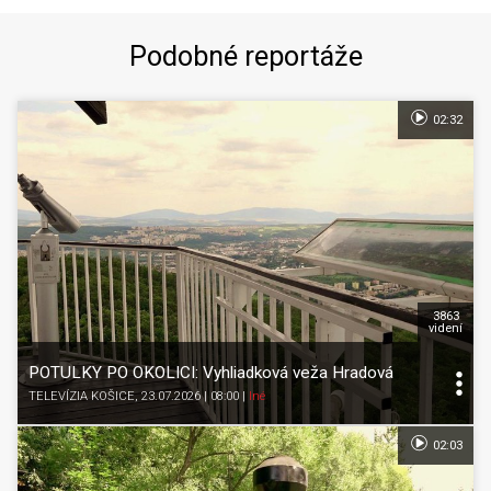
Podobné reportáže
02:32
3863
videní
POTULKY PO OKOLICI: Vyhliadková veža Hradová
TELEVÍZIA KOŠICE
, 23.07.2026 | 08:00
|
Iné
02:03