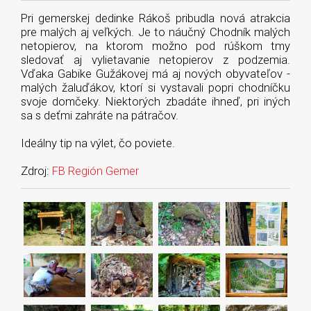
Pri gemerskej dedinke Rákoš pribudla nová atrakcia
pre malých aj veľkých. Je to náučný Chodník malých
netopierov, na ktorom možno pod rúškom tmy
sledovať aj vylietavanie netopierov z podzemia.
Vďaka Gabike Gužákovej má aj nových obyvateľov -
malých žaluďákov, ktorí si vystavali popri chodníčku
svoje domčeky. Niektorých zbadáte ihneď, pri iných
sa s deťmi zahráte na pátračov.
Ideálny tip na výlet, čo poviete.
Zdroj:
FB Región Gemer