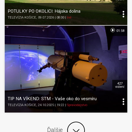
POTULKY PO OKOLICI: Hájska dolina
TELEVÍZIA KOŠICE
, 09.07.2026 | 08:00
|
Iné
01:58
427
videní
TIP NA VÍKEND: STM - Vaše oko do vesmíru
TELEVÍZIA KOŠICE
, 24.10.2025 | 19:22
|
Spravodajstvo
Ďalšie