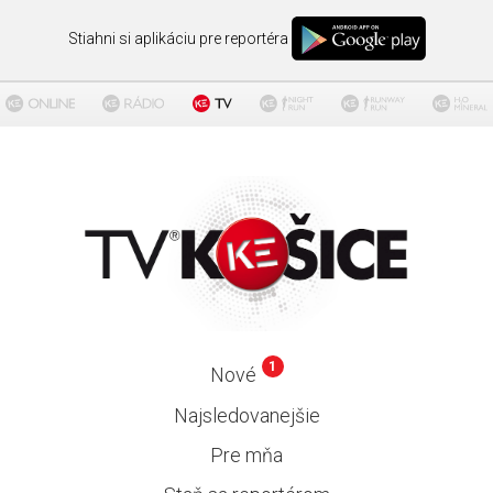
Stiahni si aplikáciu pre reportéra
1
Nové
Najsledovanejšie
Pre mňa