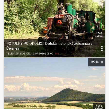
2667
videní
POTULKY PO OKOLICI: Detská historická železnica v
Čermeli
TELEVÍZIA KOŠICE
, 16.07.2026 | 08:00
|
Iné
02:30
5282
videní